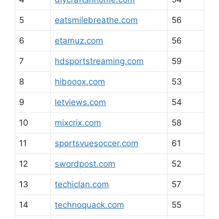
5
eatsmilebreathe.com
56
6
etamuz.com
56
7
hdsportstreaming.com
59
8
hibooox.com
53
9
letviews.com
54
10
mixcrix.com
58
11
sportsvuesoccer.com
61
12
swordpost.com
52
13
techiclan.com
57
14
technoquack.com
55