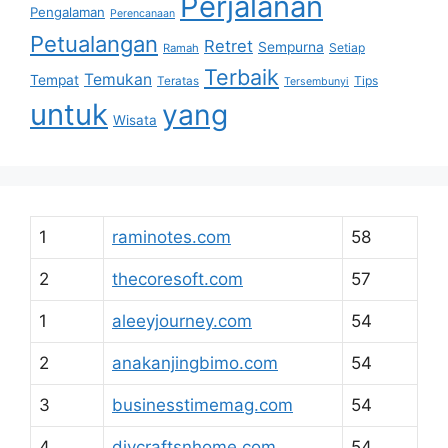
Perjalanan
Pengalaman
Perencanaan
Petualangan
Retret
Sempurna
Setiap
Ramah
Terbaik
Temukan
Tempat
Tips
Teratas
Tersembunyi
untuk
yang
Wisata
1
raminotes.com
58
2
thecoresoft.com
57
1
aleeyjourney.com
54
2
anakanjingbimo.com
54
3
businesstimemag.com
54
4
diycraftsnhome.com
54