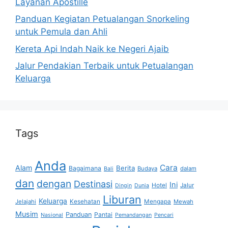
Layanan Apostille
Panduan Kegiatan Petualangan Snorkeling
untuk Pemula dan Ahli
Kereta Api Indah Naik ke Negeri Ajaib
Jalur Pendakian Terbaik untuk Petualangan
Keluarga
Tags
Anda
Cara
Alam
Berita
Bagaimana
Budaya
dalam
Bali
dan
dengan
Destinasi
Ini
Hotel
Jalur
Dingin
Dunia
Liburan
Keluarga
Jelajahi
Kesehatan
Mengapa
Mewah
Musim
Panduan
Pantai
Nasional
Pemandangan
Pencari