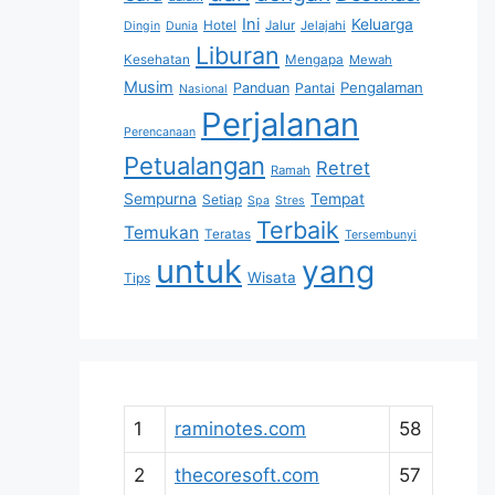
Ini
Keluarga
Hotel
Jalur
Jelajahi
Dingin
Dunia
Liburan
Kesehatan
Mengapa
Mewah
Musim
Pengalaman
Panduan
Pantai
Nasional
Perjalanan
Perencanaan
Petualangan
Retret
Ramah
Sempurna
Tempat
Setiap
Spa
Stres
Terbaik
Temukan
Teratas
Tersembunyi
untuk
yang
Wisata
Tips
1
raminotes.com
58
2
thecoresoft.com
57