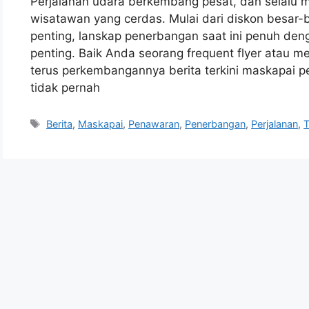
Perjalanan udara berkembang pesat, dan selalu m
wisatawan yang cerdas. Mulai dari diskon besar-
penting, lanskap penerbangan saat ini penuh de
penting. Baik Anda seorang frequent flyer atau m
terus perkembangannya berita terkini maskapai 
tidak pernah
Tags
Berita
,
Maskapai
,
Penawaran
,
Penerbangan
,
Perjalanan
,
T