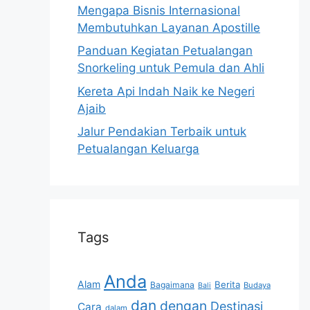
Mengapa Bisnis Internasional
Membutuhkan Layanan Apostille
Panduan Kegiatan Petualangan
Snorkeling untuk Pemula dan Ahli
Kereta Api Indah Naik ke Negeri
Ajaib
Jalur Pendakian Terbaik untuk
Petualangan Keluarga
Tags
Anda
Alam
Berita
Bagaimana
Budaya
Bali
dan
dengan
Destinasi
Cara
dalam