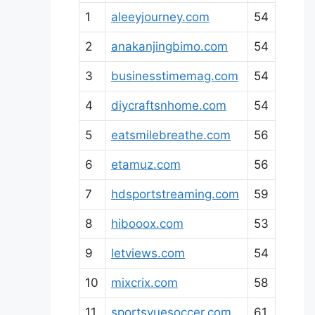
1
aleeyjourney.com
54
2
anakanjingbimo.com
54
3
businesstimemag.com
54
4
diycraftsnhome.com
54
5
eatsmilebreathe.com
56
6
etamuz.com
56
7
hdsportstreaming.com
59
8
hibooox.com
53
9
letviews.com
54
10
mixcrix.com
58
11
sportsvuesoccer.com
61