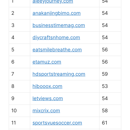
1
aleeyjourney.com
54
2
anakanjingbimo.com
54
3
businesstimemag.com
54
4
diycraftsnhome.com
54
5
eatsmilebreathe.com
56
6
etamuz.com
56
7
hdsportstreaming.com
59
8
hibooox.com
53
9
letviews.com
54
10
mixcrix.com
58
11
sportsvuesoccer.com
61