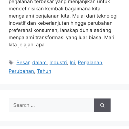
perjalanan terbesar yang menjanjikan untuk
mendefinisikan kembali bagaimana kita
mengalami perjalanan kita. Mulai dari teknologi
inovatif dan keberlanjutan hingga perubahan
preferensi konsumen, lanskap dunia sedang
mengalami transformasi yang luar biasa. Mari
kita jelajahi apa
Tags
Besar
,
dalam
,
Industri
,
Ini
,
Perjalanan
,
Perubahan
,
Tahun
Search
for: