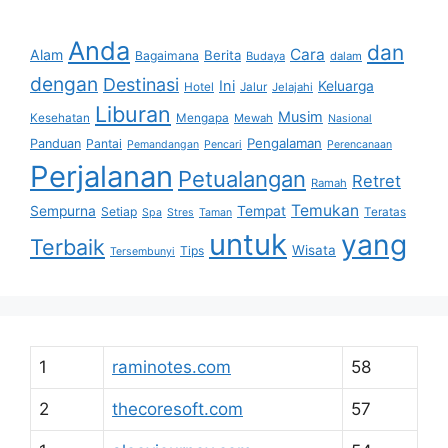
Anda
dan
Cara
Alam
Berita
Bagaimana
Budaya
dalam
dengan
Destinasi
Ini
Keluarga
Hotel
Jalur
Jelajahi
Liburan
Musim
Kesehatan
Mengapa
Mewah
Nasional
Pengalaman
Panduan
Pantai
Pemandangan
Pencari
Perencanaan
Perjalanan
Petualangan
Retret
Ramah
Temukan
Sempurna
Tempat
Setiap
Teratas
Spa
Stres
Taman
untuk
yang
Terbaik
Wisata
Tips
Tersembunyi
1
raminotes.com
58
2
thecoresoft.com
57