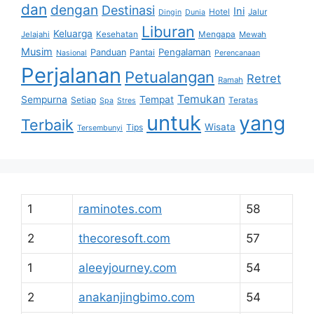
dan
dengan
Destinasi
Ini
Hotel
Jalur
Dingin
Dunia
Liburan
Keluarga
Jelajahi
Kesehatan
Mengapa
Mewah
Musim
Pengalaman
Panduan
Pantai
Nasional
Perencanaan
Perjalanan
Petualangan
Retret
Ramah
Temukan
Sempurna
Tempat
Setiap
Teratas
Spa
Stres
untuk
yang
Terbaik
Wisata
Tips
Tersembunyi
1
raminotes.com
58
2
thecoresoft.com
57
1
aleeyjourney.com
54
2
anakanjingbimo.com
54