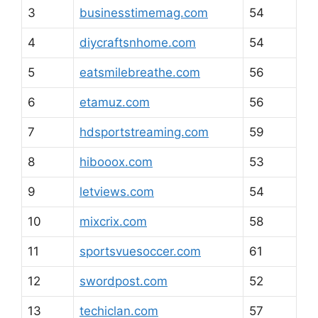
3
businesstimemag.com
54
4
diycraftsnhome.com
54
5
eatsmilebreathe.com
56
6
etamuz.com
56
7
hdsportstreaming.com
59
8
hibooox.com
53
9
letviews.com
54
10
mixcrix.com
58
11
sportsvuesoccer.com
61
12
swordpost.com
52
13
techiclan.com
57