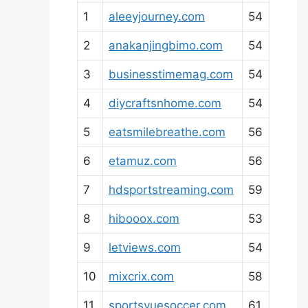
1
aleeyjourney.com
54
2
anakanjingbimo.com
54
3
businesstimemag.com
54
4
diycraftsnhome.com
54
5
eatsmilebreathe.com
56
6
etamuz.com
56
7
hdsportstreaming.com
59
8
hibooox.com
53
9
letviews.com
54
10
mixcrix.com
58
11
sportsvuesoccer.com
61