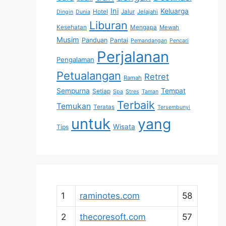
Ini
Keluarga
Hotel
Jalur
Jelajahi
Dingin
Dunia
Liburan
Kesehatan
Mengapa
Mewah
Musim
Panduan
Pantai
Pemandangan
Pencari
Perjalanan
Pengalaman
Petualangan
Retret
Ramah
Sempurna
Tempat
Setiap
Spa
Stres
Taman
Terbaik
Temukan
Teratas
Tersembunyi
untuk
yang
Wisata
Tips
1
raminotes.com
58
2
thecoresoft.com
57