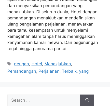
dan menyaksikan pemandangan yang
menakjubkan. Di seluruh dunia, Hotel dengan
pemandangan menakjubkan mendefinisikan
ulang pengalaman perjalanan, menawarkan
para tamu kesempatan untuk menyelami
kemegahan alam tanpa harus meninggalkan
kenyamanan kamar mewah. Dari pegunungan
terjal hingga panorama pantai
Tags
dengan
,
Hotel
,
Menakjubkan
,
Pemandangan
,
Perjalanan
,
Terbaik
,
yang
Search
for: