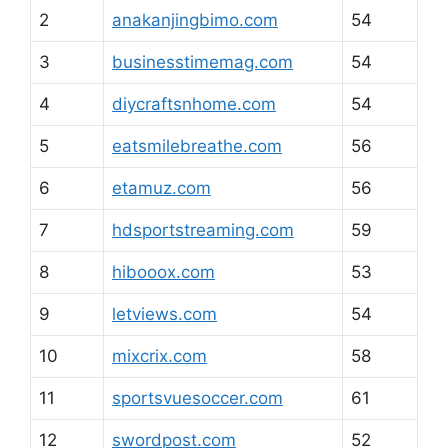
2
anakanjingbimo.com
54
3
businesstimemag.com
54
4
diycraftsnhome.com
54
5
eatsmilebreathe.com
56
6
etamuz.com
56
7
hdsportstreaming.com
59
8
hibooox.com
53
9
letviews.com
54
10
mixcrix.com
58
11
sportsvuesoccer.com
61
12
swordpost.com
52