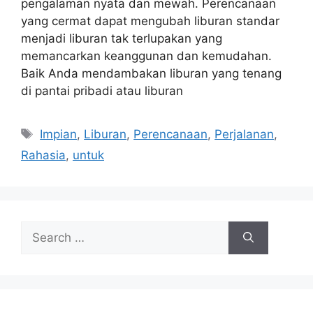
pengalaman nyata dan mewah. Perencanaan
yang cermat dapat mengubah liburan standar
menjadi liburan tak terlupakan yang
memancarkan keanggunan dan kemudahan.
Baik Anda mendambakan liburan yang tenang
di pantai pribadi atau liburan
Tags
Impian
,
Liburan
,
Perencanaan
,
Perjalanan
,
Rahasia
,
untuk
Search
for: