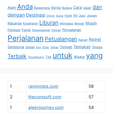
Anda
dan
Cara
Alam
Berita
Bagaimana
Budaya
dalam
dengan
Destinasi
Ini
Hotel
Jalur
Jelajahi
Dingin
Dunia
Liburan
Musim
Keluarga
Kesehatan
Mengapa
Mewah
Pengalaman
Panduan
Pantai
Pemandangan
Pencari
Perjalanan
Petualangan
Retret
Ramah
Temukan
Sempurna
Tempat
Setiap
Teratas
Spa
Stres
Taman
untuk
yang
Terbaik
Wisata
Tips
Tersembunyi
1
raminotes.com
58
2
thecoresoft.com
57
1
aleeyjourney.com
54