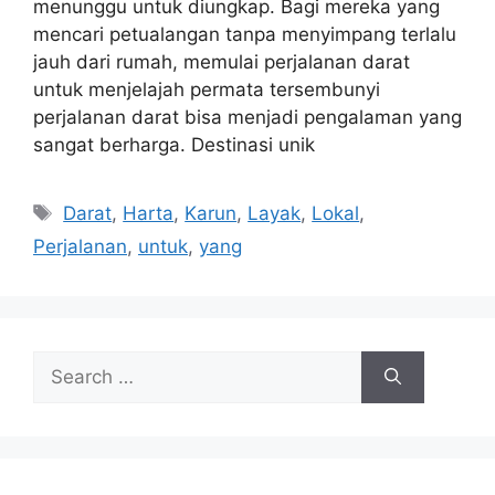
menunggu untuk diungkap. Bagi mereka yang
mencari petualangan tanpa menyimpang terlalu
jauh dari rumah, memulai perjalanan darat
untuk menjelajah permata tersembunyi
perjalanan darat bisa menjadi pengalaman yang
sangat berharga. Destinasi unik
Tags
Darat
,
Harta
,
Karun
,
Layak
,
Lokal
,
Perjalanan
,
untuk
,
yang
Search
for: