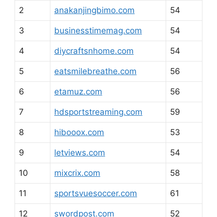
2
anakanjingbimo.com
54
3
businesstimemag.com
54
4
diycraftsnhome.com
54
5
eatsmilebreathe.com
56
6
etamuz.com
56
7
hdsportstreaming.com
59
8
hibooox.com
53
9
letviews.com
54
10
mixcrix.com
58
11
sportsvuesoccer.com
61
12
swordpost.com
52