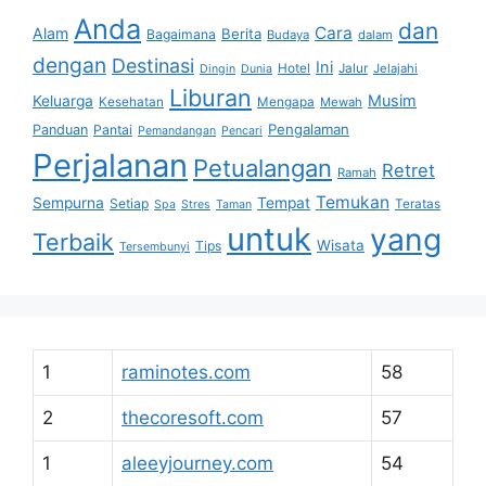
Anda
dan
Cara
Alam
Berita
Bagaimana
Budaya
dalam
dengan
Destinasi
Ini
Hotel
Jalur
Jelajahi
Dingin
Dunia
Liburan
Musim
Keluarga
Kesehatan
Mengapa
Mewah
Pengalaman
Panduan
Pantai
Pemandangan
Pencari
Perjalanan
Petualangan
Retret
Ramah
Temukan
Sempurna
Tempat
Setiap
Teratas
Spa
Stres
Taman
untuk
yang
Terbaik
Wisata
Tips
Tersembunyi
1
raminotes.com
58
2
thecoresoft.com
57
1
aleeyjourney.com
54