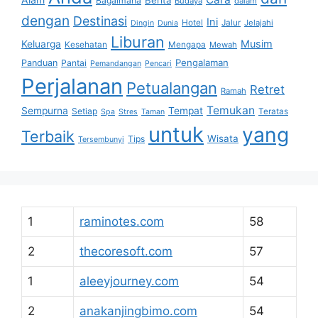
Berita
Bagaimana
Budaya
dalam
dengan
Destinasi
Ini
Hotel
Jalur
Jelajahi
Dingin
Dunia
Liburan
Musim
Keluarga
Kesehatan
Mengapa
Mewah
Pengalaman
Panduan
Pantai
Pemandangan
Pencari
Perjalanan
Petualangan
Retret
Ramah
Temukan
Sempurna
Tempat
Setiap
Teratas
Spa
Stres
Taman
untuk
yang
Terbaik
Wisata
Tips
Tersembunyi
1
raminotes.com
58
2
thecoresoft.com
57
1
aleeyjourney.com
54
2
anakanjingbimo.com
54