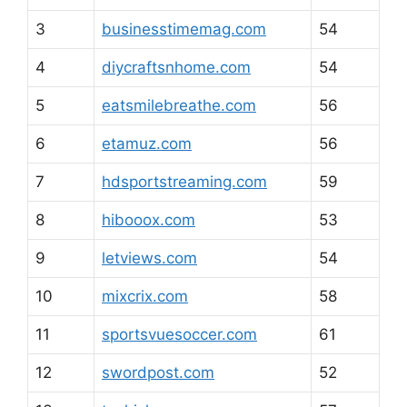
3
businesstimemag.com
54
4
diycraftsnhome.com
54
5
eatsmilebreathe.com
56
6
etamuz.com
56
7
hdsportstreaming.com
59
8
hibooox.com
53
9
letviews.com
54
10
mixcrix.com
58
11
sportsvuesoccer.com
61
12
swordpost.com
52