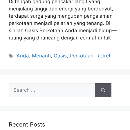
Di tengah gedung pencakar langit yang
menjulang tinggi dan energi yang berdenyut,
terdapat surga yang mengubah pengalaman
perkotaan menjadi pelarian yang tenang. Di
sinilah Oasis Perkotaan Anda menjadi hidup—
ruang yang dirancang dengan cermat untuk
Tags
Anda
,
Menanti
,
Oasis
,
Perkotaan
,
Retret
Search
for:
Recent Posts