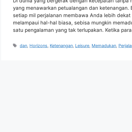
Di dunia yang bergerak dengan kecepatan tanpa h
yang menawarkan petualangan dan ketenangan. 
setiap mil perjalanan membawa Anda lebih dekat
melampaui hal-hal biasa, sebisa mungkin memadu
satu pengalaman yang tak terlupakan. Ketika para
Tags
dan
,
Horizons
,
Ketenangan
,
Leisure
,
Memadukan
,
Perjal