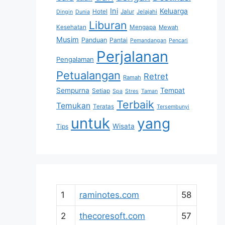
Ini
Keluarga
Hotel
Jalur
Jelajahi
Dingin
Dunia
Liburan
Kesehatan
Mengapa
Mewah
Musim
Panduan
Pantai
Pemandangan
Pencari
Perjalanan
Pengalaman
Petualangan
Retret
Ramah
Sempurna
Tempat
Setiap
Spa
Stres
Taman
Terbaik
Temukan
Teratas
Tersembunyi
untuk
yang
Wisata
Tips
1
raminotes.com
58
2
thecoresoft.com
57