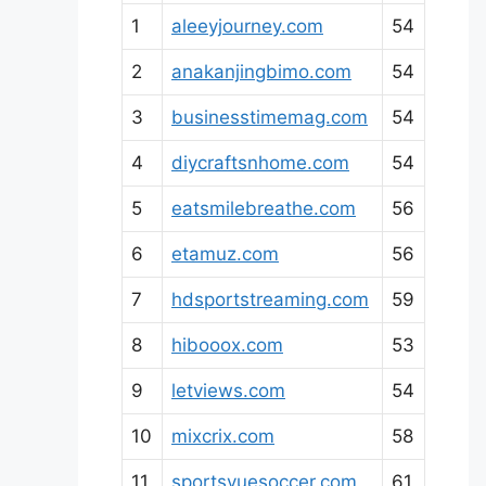
1
aleeyjourney.com
54
2
anakanjingbimo.com
54
3
businesstimemag.com
54
4
diycraftsnhome.com
54
5
eatsmilebreathe.com
56
6
etamuz.com
56
7
hdsportstreaming.com
59
8
hibooox.com
53
9
letviews.com
54
10
mixcrix.com
58
11
sportsvuesoccer.com
61