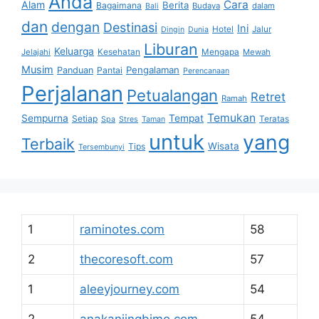
Anda
Cara
Alam
Berita
Bagaimana
Budaya
dalam
Bali
dan
dengan
Destinasi
Ini
Hotel
Jalur
Dingin
Dunia
Liburan
Keluarga
Jelajahi
Kesehatan
Mengapa
Mewah
Musim
Pengalaman
Panduan
Pantai
Perencanaan
Perjalanan
Petualangan
Retret
Ramah
Temukan
Sempurna
Tempat
Setiap
Teratas
Spa
Stres
Taman
untuk
yang
Terbaik
Wisata
Tips
Tersembunyi
1
raminotes.com
58
2
thecoresoft.com
57
1
aleeyjourney.com
54