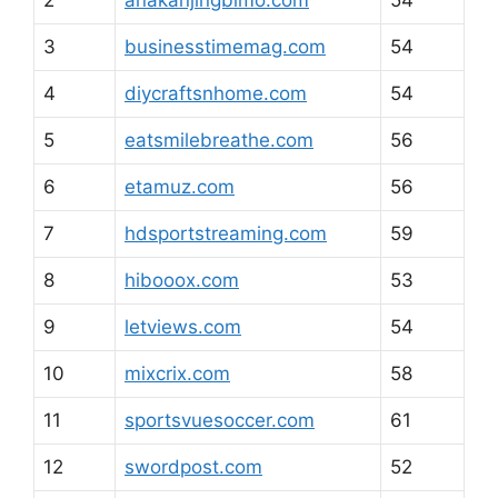
2
anakanjingbimo.com
54
3
businesstimemag.com
54
4
diycraftsnhome.com
54
5
eatsmilebreathe.com
56
6
etamuz.com
56
7
hdsportstreaming.com
59
8
hibooox.com
53
9
letviews.com
54
10
mixcrix.com
58
11
sportsvuesoccer.com
61
12
swordpost.com
52