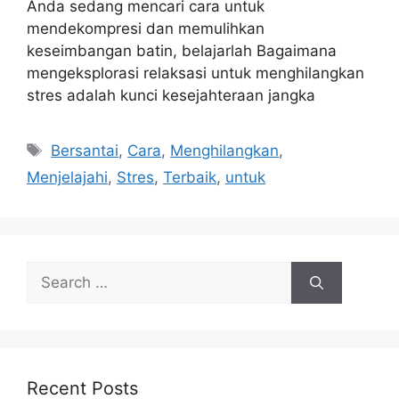
Anda sedang mencari cara untuk
mendekompresi dan memulihkan
keseimbangan batin, belajarlah Bagaimana
mengeksplorasi relaksasi untuk menghilangkan
stres adalah kunci kesejahteraan jangka
Tags
Bersantai
,
Cara
,
Menghilangkan
,
Menjelajahi
,
Stres
,
Terbaik
,
untuk
Search
for:
Recent Posts