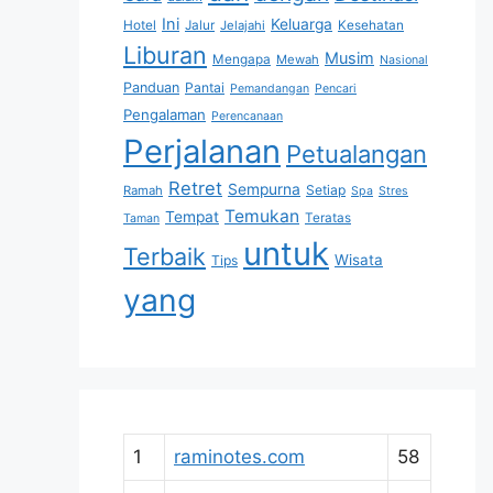
Ini
Keluarga
Hotel
Jalur
Jelajahi
Kesehatan
Liburan
Musim
Mengapa
Mewah
Nasional
Panduan
Pantai
Pemandangan
Pencari
Pengalaman
Perencanaan
Perjalanan
Petualangan
Retret
Sempurna
Setiap
Ramah
Spa
Stres
Temukan
Tempat
Teratas
Taman
untuk
Terbaik
Wisata
Tips
yang
1
raminotes.com
58