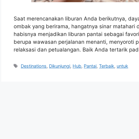
Saat merencanakan liburan Anda berikutnya, daya 
ombak yang berirama, hangatnya sinar matahari di
habisnya menjadikan liburan pantai sebagai favori
berupa wawasan perjalanan menanti, menyoroti pe
relaksasi dan petualangan. Baik Anda tertarik pad
Tags
Destinations
,
Dikunjungi
,
Hub
,
Pantai
,
Terbaik
,
untuk