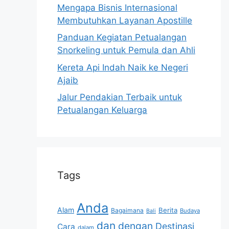
Mengapa Bisnis Internasional
Membutuhkan Layanan Apostille
Panduan Kegiatan Petualangan
Snorkeling untuk Pemula dan Ahli
Kereta Api Indah Naik ke Negeri
Ajaib
Jalur Pendakian Terbaik untuk
Petualangan Keluarga
Tags
Anda
Alam
Berita
Bagaimana
Budaya
Bali
dan
dengan
Destinasi
Cara
dalam