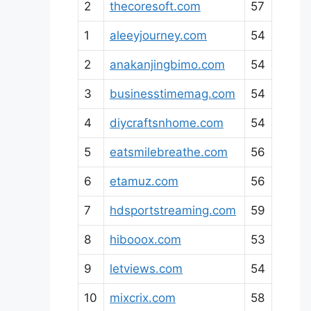
2
thecoresoft.com
57
1
aleeyjourney.com
54
2
anakanjingbimo.com
54
3
businesstimemag.com
54
4
diycraftsnhome.com
54
5
eatsmilebreathe.com
56
6
etamuz.com
56
7
hdsportstreaming.com
59
8
hibooox.com
53
9
letviews.com
54
10
mixcrix.com
58