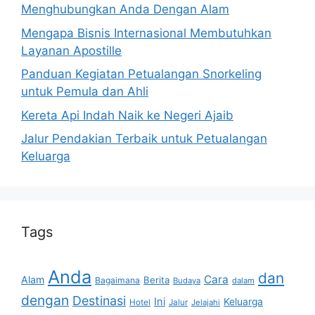
Menghubungkan Anda Dengan Alam
Mengapa Bisnis Internasional Membutuhkan
Layanan Apostille
Panduan Kegiatan Petualangan Snorkeling
untuk Pemula dan Ahli
Kereta Api Indah Naik ke Negeri Ajaib
Jalur Pendakian Terbaik untuk Petualangan
Keluarga
Tags
Anda
dan
Cara
Alam
Berita
Bagaimana
Budaya
dalam
dengan
Destinasi
Ini
Keluarga
Hotel
Jalur
Jelajahi