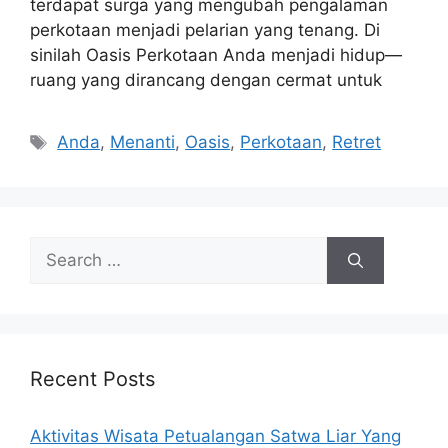
terdapat surga yang mengubah pengalaman
perkotaan menjadi pelarian yang tenang. Di
sinilah Oasis Perkotaan Anda menjadi hidup—
ruang yang dirancang dengan cermat untuk
Tags
Anda
,
Menanti
,
Oasis
,
Perkotaan
,
Retret
Search
for:
Recent Posts
Aktivitas Wisata Petualangan Satwa Liar Yang