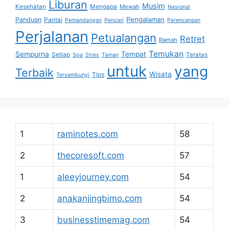
Liburan
Musim
Kesehatan
Mengapa
Mewah
Nasional
Pengalaman
Panduan
Pantai
Pemandangan
Pencari
Perencanaan
Perjalanan
Petualangan
Retret
Ramah
Temukan
Sempurna
Tempat
Setiap
Teratas
Spa
Stres
Taman
untuk
yang
Terbaik
Wisata
Tips
Tersembunyi
1
raminotes.com
58
2
thecoresoft.com
57
1
aleeyjourney.com
54
2
anakanjingbimo.com
54
3
businesstimemag.com
54