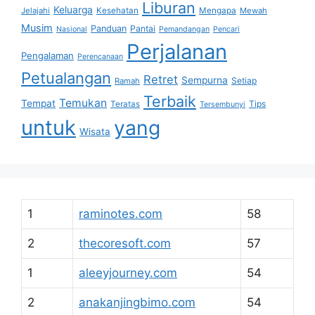
Liburan
Keluarga
Jelajahi
Kesehatan
Mengapa
Mewah
Musim
Panduan
Pantai
Nasional
Pemandangan
Pencari
Perjalanan
Pengalaman
Perencanaan
Petualangan
Retret
Sempurna
Setiap
Ramah
Terbaik
Temukan
Tempat
Tips
Teratas
Tersembunyi
untuk
yang
Wisata
1
raminotes.com
58
2
thecoresoft.com
57
1
aleeyjourney.com
54
2
anakanjingbimo.com
54