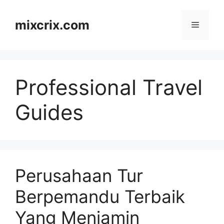
Skip
to
mixcrix.com
Menu
content
Professional Travel
Guides
Perusahaan Tur
Berpemandu Terbaik
Yang Menjamin