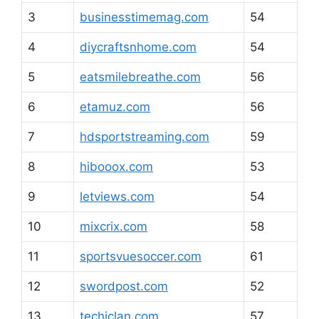
3
businesstimemag.com
54
4
diycraftsnhome.com
54
5
eatsmilebreathe.com
56
6
etamuz.com
56
7
hdsportstreaming.com
59
8
hibooox.com
53
9
letviews.com
54
10
mixcrix.com
58
11
sportsvuesoccer.com
61
12
swordpost.com
52
13
techiclan.com
57