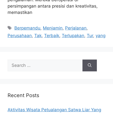
persimpangan antara presisi dan kreativitas,
memastikan
Tags
Berpemandu
,
Menjamin
,
Perjalanan
,
Perusahaan
,
Tak
,
Terbaik
,
Terlupakan
,
Tur
,
yang
Search
for:
Recent Posts
Aktivitas Wisata Petualangan Satwa Liar Yang