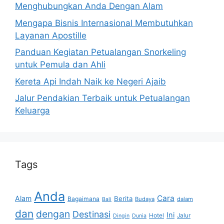
Menghubungkan Anda Dengan Alam
Mengapa Bisnis Internasional Membutuhkan
Layanan Apostille
Panduan Kegiatan Petualangan Snorkeling
untuk Pemula dan Ahli
Kereta Api Indah Naik ke Negeri Ajaib
Jalur Pendakian Terbaik untuk Petualangan
Keluarga
Tags
Anda
Cara
Alam
Berita
Bagaimana
Budaya
dalam
Bali
dan
dengan
Destinasi
Ini
Hotel
Jalur
Dingin
Dunia