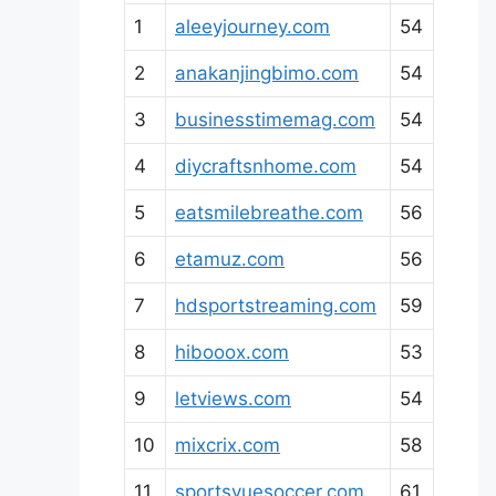
1
aleeyjourney.com
54
2
anakanjingbimo.com
54
3
businesstimemag.com
54
4
diycraftsnhome.com
54
5
eatsmilebreathe.com
56
6
etamuz.com
56
7
hdsportstreaming.com
59
8
hibooox.com
53
9
letviews.com
54
10
mixcrix.com
58
11
sportsvuesoccer.com
61