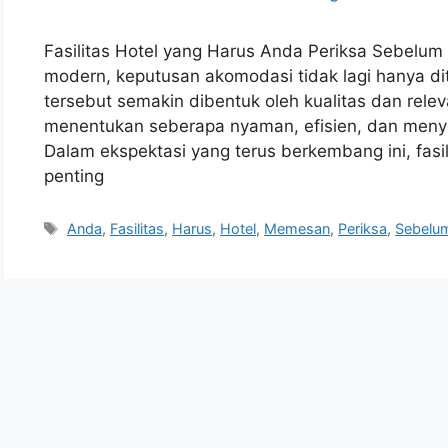
Fasilitas Hotel yang Harus Anda Periksa Sebel
modern, keputusan akomodasi tidak lagi hanya dit
tersebut semakin dibentuk oleh kualitas dan relev
menentukan seberapa nyaman, efisien, dan men
Dalam ekspektasi yang terus berkembang ini, fasili
penting
Tags
Anda
,
Fasilitas
,
Harus
,
Hotel
,
Memesan
,
Periksa
,
Sebelu