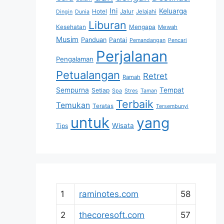
Ini
Keluarga
Hotel
Jalur
Jelajahi
Dingin
Dunia
Liburan
Kesehatan
Mengapa
Mewah
Musim
Panduan
Pantai
Pemandangan
Pencari
Perjalanan
Pengalaman
Petualangan
Retret
Ramah
Sempurna
Tempat
Setiap
Spa
Stres
Taman
Terbaik
Temukan
Teratas
Tersembunyi
untuk
yang
Wisata
Tips
1
raminotes.com
58
2
thecoresoft.com
57