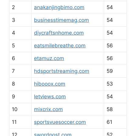
2
anakanjingbimo.com
54
3
businesstimemag.com
54
4
diycraftsnhome.com
54
5
eatsmilebreathe.com
56
6
etamuz.com
56
7
hdsportstreaming.com
59
8
hibooox.com
53
9
letviews.com
54
10
mixcrix.com
58
11
sportsvuesoccer.com
61
12
swordpost.com
52