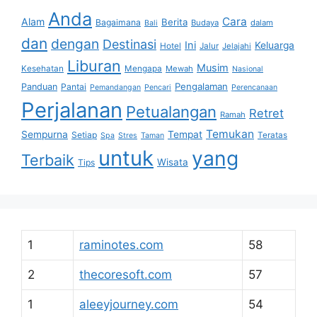
Anda
Cara
Alam
Berita
Bagaimana
Budaya
dalam
Bali
dan
dengan
Destinasi
Ini
Keluarga
Hotel
Jalur
Jelajahi
Liburan
Musim
Kesehatan
Mengapa
Mewah
Nasional
Pengalaman
Panduan
Pantai
Pemandangan
Pencari
Perencanaan
Perjalanan
Petualangan
Retret
Ramah
Temukan
Sempurna
Tempat
Setiap
Teratas
Spa
Stres
Taman
untuk
yang
Terbaik
Wisata
Tips
1
raminotes.com
58
2
thecoresoft.com
57
1
aleeyjourney.com
54