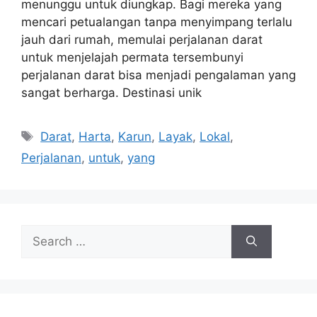
menunggu untuk diungkap. Bagi mereka yang
mencari petualangan tanpa menyimpang terlalu
jauh dari rumah, memulai perjalanan darat
untuk menjelajah permata tersembunyi
perjalanan darat bisa menjadi pengalaman yang
sangat berharga. Destinasi unik
Tags
Darat
,
Harta
,
Karun
,
Layak
,
Lokal
,
Perjalanan
,
untuk
,
yang
Search
for: