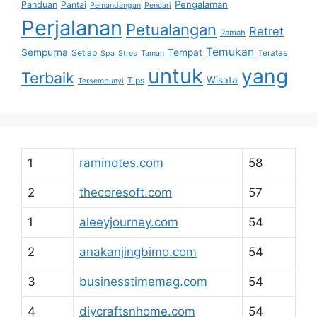
Pengalaman
Panduan
Pantai
Pemandangan
Pencari
Perjalanan
Petualangan
Retret
Ramah
Temukan
Sempurna
Tempat
Setiap
Teratas
Spa
Stres
Taman
untuk
yang
Terbaik
Wisata
Tips
Tersembunyi
1
raminotes.com
58
2
thecoresoft.com
57
1
aleeyjourney.com
54
2
anakanjingbimo.com
54
3
businesstimemag.com
54
4
diycraftsnhome.com
54