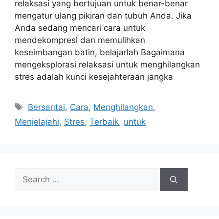
relaksasi yang bertujuan untuk benar-benar
mengatur ulang pikiran dan tubuh Anda. Jika
Anda sedang mencari cara untuk
mendekompresi dan memulihkan
keseimbangan batin, belajarlah Bagaimana
mengeksplorasi relaksasi untuk menghilangkan
stres adalah kunci kesejahteraan jangka
Tags
Bersantai
,
Cara
,
Menghilangkan
,
Menjelajahi
,
Stres
,
Terbaik
,
untuk
Search
for: