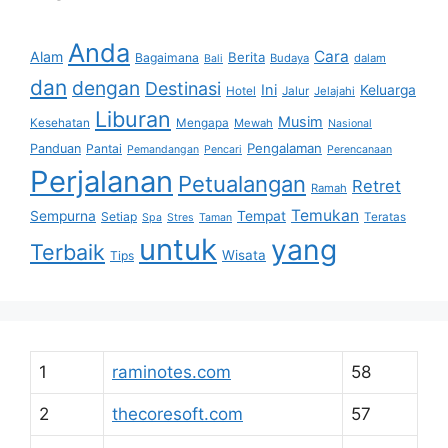
Anda
Cara
Alam
Berita
Bagaimana
Budaya
dalam
Bali
dan
dengan
Destinasi
Ini
Keluarga
Hotel
Jalur
Jelajahi
Liburan
Musim
Kesehatan
Mengapa
Mewah
Nasional
Pengalaman
Panduan
Pantai
Pemandangan
Pencari
Perencanaan
Perjalanan
Petualangan
Retret
Ramah
Temukan
Sempurna
Tempat
Setiap
Teratas
Spa
Stres
Taman
untuk
yang
Terbaik
Wisata
Tips
1
raminotes.com
58
2
thecoresoft.com
57