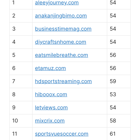
1
aleeyjourney.com
54
2
anakanjingbimo.com
54
3
businesstimemag.com
54
4
diycraftsnhome.com
54
5
eatsmilebreathe.com
56
6
etamuz.com
56
7
hdsportstreaming.com
59
8
hibooox.com
53
9
letviews.com
54
10
mixcrix.com
58
11
sportsvuesoccer.com
61