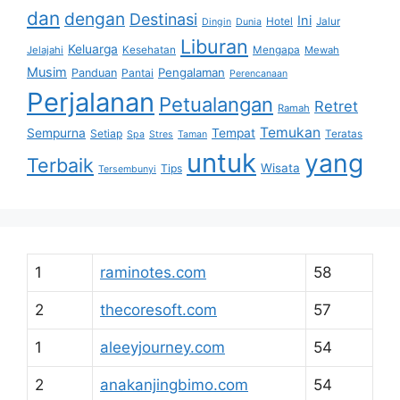
dan
dengan
Destinasi
Ini
Hotel
Jalur
Dingin
Dunia
Liburan
Keluarga
Jelajahi
Kesehatan
Mengapa
Mewah
Musim
Pengalaman
Panduan
Pantai
Perencanaan
Perjalanan
Petualangan
Retret
Ramah
Temukan
Sempurna
Tempat
Setiap
Teratas
Spa
Stres
Taman
untuk
yang
Terbaik
Wisata
Tips
Tersembunyi
1
raminotes.com
58
2
thecoresoft.com
57
1
aleeyjourney.com
54
2
anakanjingbimo.com
54