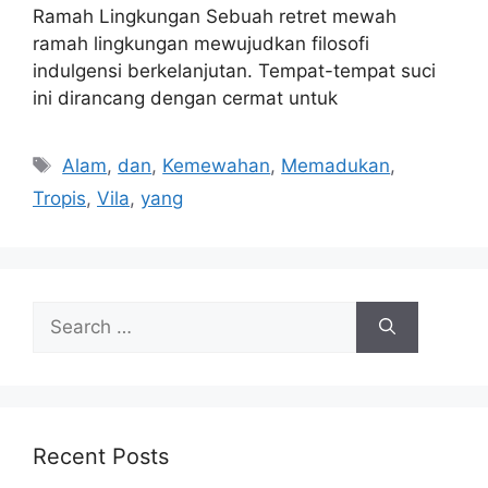
Ramah Lingkungan Sebuah retret mewah
ramah lingkungan mewujudkan filosofi
indulgensi berkelanjutan. Tempat-tempat suci
ini dirancang dengan cermat untuk
Tags
Alam
,
dan
,
Kemewahan
,
Memadukan
,
Tropis
,
Vila
,
yang
Search
for:
Recent Posts