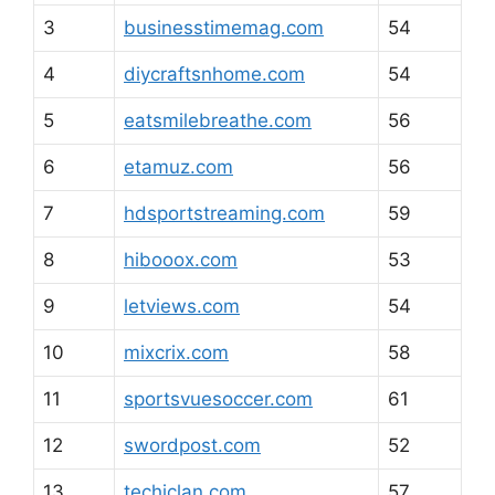
3
businesstimemag.com
54
4
diycraftsnhome.com
54
5
eatsmilebreathe.com
56
6
etamuz.com
56
7
hdsportstreaming.com
59
8
hibooox.com
53
9
letviews.com
54
10
mixcrix.com
58
11
sportsvuesoccer.com
61
12
swordpost.com
52
13
techiclan.com
57