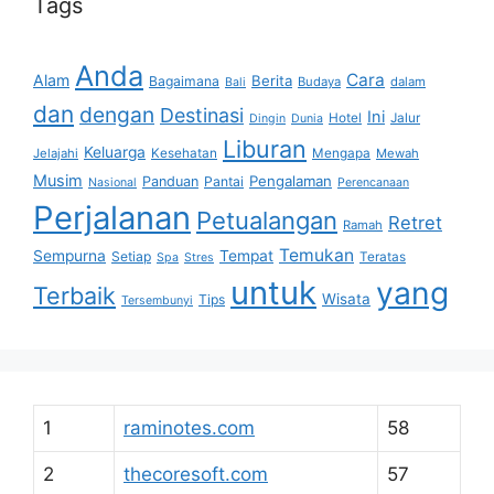
Tags
Anda
Cara
Alam
Berita
Bagaimana
Budaya
dalam
Bali
dan
dengan
Destinasi
Ini
Hotel
Jalur
Dingin
Dunia
Liburan
Keluarga
Jelajahi
Kesehatan
Mengapa
Mewah
Musim
Pengalaman
Panduan
Pantai
Nasional
Perencanaan
Perjalanan
Petualangan
Retret
Ramah
Temukan
Sempurna
Tempat
Setiap
Teratas
Spa
Stres
untuk
yang
Terbaik
Wisata
Tips
Tersembunyi
1
raminotes.com
58
2
thecoresoft.com
57