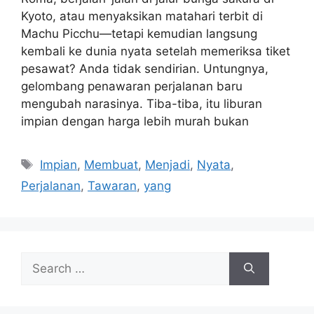
Kyoto, atau menyaksikan matahari terbit di
Machu Picchu—tetapi kemudian langsung
kembali ke dunia nyata setelah memeriksa tiket
pesawat? Anda tidak sendirian. Untungnya,
gelombang penawaran perjalanan baru
mengubah narasinya. Tiba-tiba, itu liburan
impian dengan harga lebih murah bukan
Tags
Impian
,
Membuat
,
Menjadi
,
Nyata
,
Perjalanan
,
Tawaran
,
yang
Search
for: