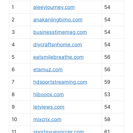
1
aleeyjourney.com
54
2
anakanjingbimo.com
54
3
businesstimemag.com
54
4
diycraftsnhome.com
54
5
eatsmilebreathe.com
56
6
etamuz.com
56
7
hdsportstreaming.com
59
8
hibooox.com
53
9
letviews.com
54
10
mixcrix.com
58
11
sportsvuesoccer.com
61