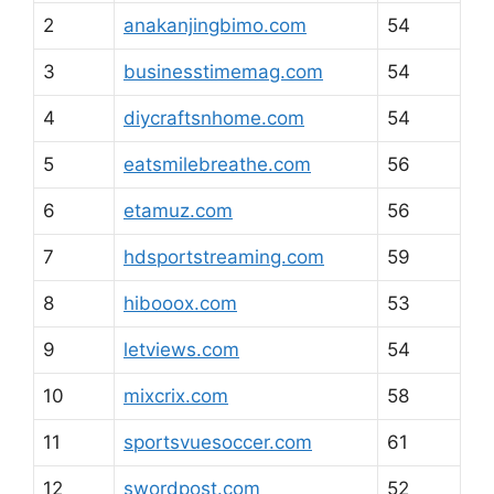
2
anakanjingbimo.com
54
3
businesstimemag.com
54
4
diycraftsnhome.com
54
5
eatsmilebreathe.com
56
6
etamuz.com
56
7
hdsportstreaming.com
59
8
hibooox.com
53
9
letviews.com
54
10
mixcrix.com
58
11
sportsvuesoccer.com
61
12
swordpost.com
52