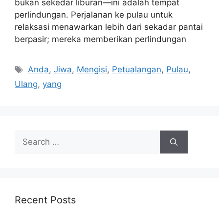
bukan sekedar liburan—ini adalah tempat
perlindungan. Perjalanan ke pulau untuk
relaksasi menawarkan lebih dari sekadar pantai
berpasir; mereka memberikan perlindungan
Tags
Anda
,
Jiwa
,
Mengisi
,
Petualangan
,
Pulau
,
Ulang
,
yang
Search
for:
Recent Posts