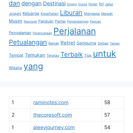
dan
dengan
Destinasi
Ini
Hotel
Jalur
Dingin
Dunia
Liburan
Keluarga
Jelajahi
Kesehatan
Mengapa
Mewah
Musim
Panduan
Pantai
Nasional
Pemandangan
Pencari
Perjalanan
Pengalaman
Perencanaan
Petualangan
Retret
Sempurna
Setiap
Ramah
Taman
untuk
Terbaik
Temukan
Tempat
Tips
Teratas
yang
Wisata
1
raminotes.com
58
2
thecoresoft.com
57
1
aleeyjourney.com
54