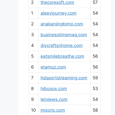
2
thecoresoft.com
57
1
aleeyjourney.com
54
2
anakanjingbimo.com
54
3
businesstimemag.com
54
4
diycraftsnhome.com
54
5
eatsmilebreathe.com
56
6
etamuz.com
56
7
hdsportstreaming.com
59
8
hibooox.com
53
9
letviews.com
54
10
mixcrix.com
58