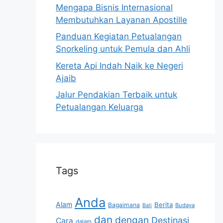
Mengapa Bisnis Internasional
Membutuhkan Layanan Apostille
Panduan Kegiatan Petualangan
Snorkeling untuk Pemula dan Ahli
Kereta Api Indah Naik ke Negeri
Ajaib
Jalur Pendakian Terbaik untuk
Petualangan Keluarga
Tags
Anda
Alam
Berita
Bagaimana
Budaya
Bali
dan
dengan
Destinasi
Cara
dalam