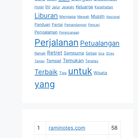
Ini
Keluarga
Hotel
Jalur
Jelajahi
Kesehatan
Liburan
Musim
Mengapa
Mewah
Nasional
Panduan
Pantai
Pemandangan
Pencari
Pengalaman
Perencanaan
Perjalanan
Petualangan
Retret
Sempurna
Setiap
Ramah
Spa
Stres
Temukan
Tempat
Teratas
Taman
untuk
Terbaik
Wisata
Tips
yang
1
raminotes.com
58