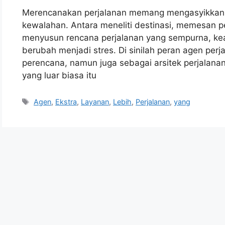
Merencanakan perjalanan memang mengasyikkan. 
kewalahan. Antara meneliti destinasi, memesan 
menyusun rencana perjalanan yang sempurna, kea
berubah menjadi stres. Di sinilah peran agen per
perencana, namun juga sebagai arsitek perjalan
yang luar biasa itu
Tags
Agen
,
Ekstra
,
Layanan
,
Lebih
,
Perjalanan
,
yang