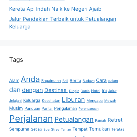
Kereta Api Indah Naik ke Negeri Ajaib
Jalur Pendakian Terbaik untuk Petualangan
Keluarga
Tags
Anda
Cara
Alam
Berita
Bagaimana
Budaya
dalam
Bali
dan
dengan
Destinasi
Ini
Hotel
Jalur
Dingin
Dunia
Liburan
Keluarga
Jelajahi
Kesehatan
Mengapa
Mewah
Musim
Pengalaman
Panduan
Pantai
Perencanaan
Perjalanan
Petualangan
Retret
Ramah
Temukan
Sempurna
Tempat
Setiap
Teratas
Spa
Stres
Taman