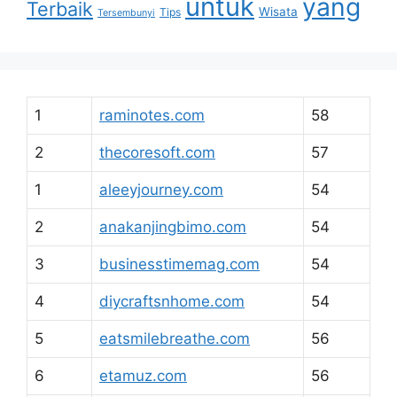
untuk
yang
Terbaik
Wisata
Tips
Tersembunyi
1
raminotes.com
58
2
thecoresoft.com
57
1
aleeyjourney.com
54
2
anakanjingbimo.com
54
3
businesstimemag.com
54
4
diycraftsnhome.com
54
5
eatsmilebreathe.com
56
6
etamuz.com
56