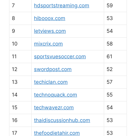
7
hdsportstreaming.com
59
8
hibooox.com
53
9
letviews.com
54
10
mixcrix.com
58
11
sportsvuesoccer.com
61
12
swordpost.com
52
13
techiclan.com
57
14
technoquack.com
55
15
techwavezr.com
54
16
thaidiscussionhub.com
53
17
thefoodietahir.com
53