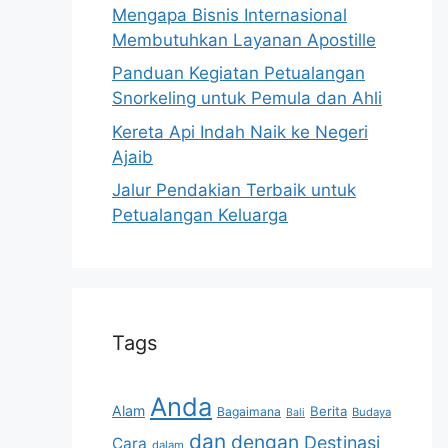
Mengapa Bisnis Internasional
Membutuhkan Layanan Apostille
Panduan Kegiatan Petualangan
Snorkeling untuk Pemula dan Ahli
Kereta Api Indah Naik ke Negeri
Ajaib
Jalur Pendakian Terbaik untuk
Petualangan Keluarga
Tags
Anda
Alam
Berita
Bagaimana
Budaya
Bali
dan
dengan
Destinasi
Cara
dalam