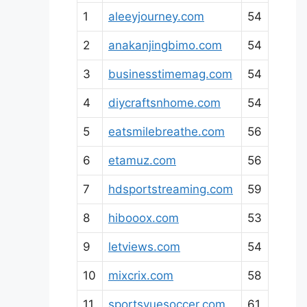
1
aleeyjourney.com
54
2
anakanjingbimo.com
54
3
businesstimemag.com
54
4
diycraftsnhome.com
54
5
eatsmilebreathe.com
56
6
etamuz.com
56
7
hdsportstreaming.com
59
8
hibooox.com
53
9
letviews.com
54
10
mixcrix.com
58
11
sportsvuesoccer.com
61