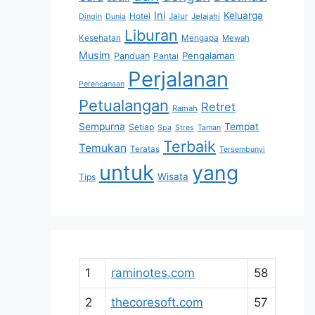
Ini
Keluarga
Hotel
Jalur
Jelajahi
Dingin
Dunia
Liburan
Kesehatan
Mengapa
Mewah
Musim
Pengalaman
Panduan
Pantai
Perjalanan
Perencanaan
Petualangan
Retret
Ramah
Sempurna
Tempat
Setiap
Spa
Stres
Taman
Terbaik
Temukan
Teratas
Tersembunyi
untuk
yang
Wisata
Tips
1
raminotes.com
58
2
thecoresoft.com
57