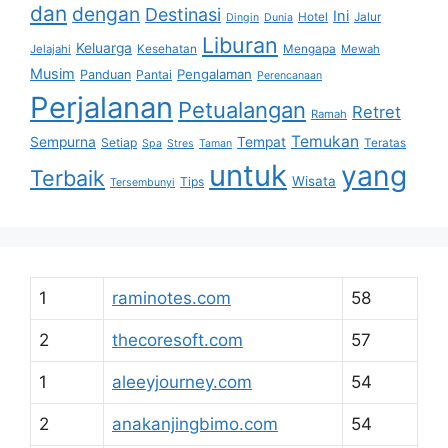
dan
dengan
Destinasi
Ini
Hotel
Jalur
Dingin
Dunia
Liburan
Keluarga
Jelajahi
Kesehatan
Mengapa
Mewah
Musim
Pengalaman
Panduan
Pantai
Perencanaan
Perjalanan
Petualangan
Retret
Ramah
Temukan
Sempurna
Tempat
Setiap
Teratas
Spa
Stres
Taman
untuk
yang
Terbaik
Wisata
Tips
Tersembunyi
1
raminotes.com
58
2
thecoresoft.com
57
1
aleeyjourney.com
54
2
anakanjingbimo.com
54