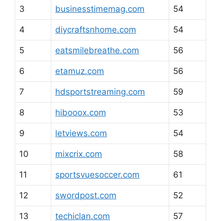
3
businesstimemag.com
54
4
diycraftsnhome.com
54
5
eatsmilebreathe.com
56
6
etamuz.com
56
7
hdsportstreaming.com
59
8
hibooox.com
53
9
letviews.com
54
10
mixcrix.com
58
11
sportsvuesoccer.com
61
12
swordpost.com
52
13
techiclan.com
57