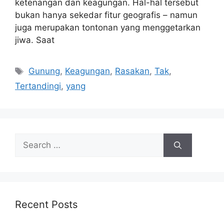
ketenangan dan keagungan. Hal-hal tersebut
bukan hanya sekedar fitur geografis – namun
juga merupakan tontonan yang menggetarkan
jiwa. Saat
Tags
Gunung
,
Keagungan
,
Rasakan
,
Tak
,
Tertandingi
,
yang
Search
for:
Recent Posts