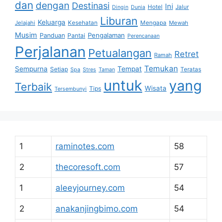
dan
dengan
Destinasi
Ini
Hotel
Jalur
Dingin
Dunia
Liburan
Keluarga
Jelajahi
Kesehatan
Mengapa
Mewah
Musim
Pengalaman
Panduan
Pantai
Perencanaan
Perjalanan
Petualangan
Retret
Ramah
Temukan
Sempurna
Tempat
Setiap
Teratas
Spa
Stres
Taman
untuk
yang
Terbaik
Wisata
Tips
Tersembunyi
1
raminotes.com
58
2
thecoresoft.com
57
1
aleeyjourney.com
54
2
anakanjingbimo.com
54