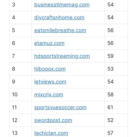
3
businesstimemag.com
54
4
diycraftsnhome.com
54
5
eatsmilebreathe.com
56
6
etamuz.com
56
7
hdsportstreaming.com
59
8
hibooox.com
53
9
letviews.com
54
10
mixcrix.com
58
11
sportsvuesoccer.com
61
12
swordpost.com
52
13
techiclan.com
57