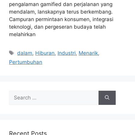
pengalaman gamified dan perjalanan yang
mendalam, lanskapnya terus berkembang.
Campuran permintaan konsumen, integrasi
teknologi, dan pergeseran budaya telah
melahirkan
Tags
dalam
,
Hiburan
,
Industri
,
Menarik
,
Pertumbuhan
Search
for:
Recent Posts