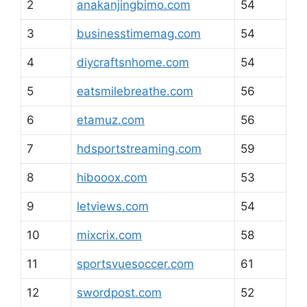
2
anakanjingbimo.com
54
3
businesstimemag.com
54
4
diycraftsnhome.com
54
5
eatsmilebreathe.com
56
6
etamuz.com
56
7
hdsportstreaming.com
59
8
hibooox.com
53
9
letviews.com
54
10
mixcrix.com
58
11
sportsvuesoccer.com
61
12
swordpost.com
52