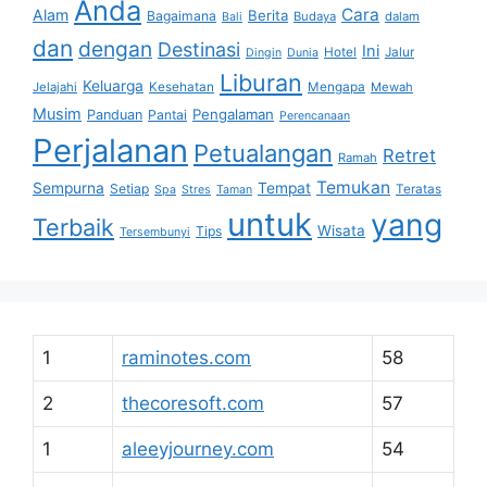
Anda
Cara
Alam
Berita
Bagaimana
Budaya
dalam
Bali
dan
dengan
Destinasi
Ini
Hotel
Jalur
Dingin
Dunia
Liburan
Keluarga
Jelajahi
Kesehatan
Mengapa
Mewah
Musim
Pengalaman
Panduan
Pantai
Perencanaan
Perjalanan
Petualangan
Retret
Ramah
Temukan
Sempurna
Tempat
Setiap
Teratas
Spa
Stres
Taman
untuk
yang
Terbaik
Wisata
Tips
Tersembunyi
1
raminotes.com
58
2
thecoresoft.com
57
1
aleeyjourney.com
54