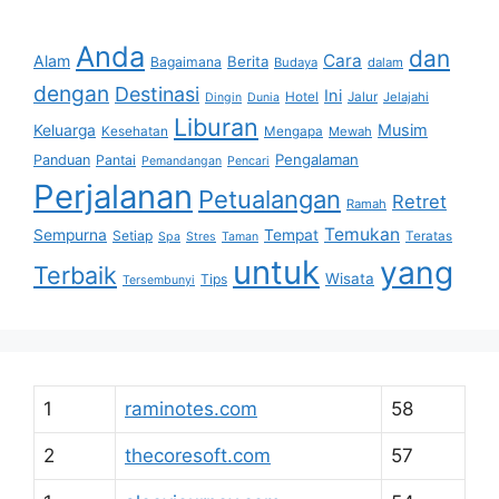
Anda
dan
Cara
Alam
Berita
Bagaimana
Budaya
dalam
dengan
Destinasi
Ini
Hotel
Jalur
Jelajahi
Dingin
Dunia
Liburan
Musim
Keluarga
Kesehatan
Mengapa
Mewah
Pengalaman
Panduan
Pantai
Pemandangan
Pencari
Perjalanan
Petualangan
Retret
Ramah
Temukan
Sempurna
Tempat
Setiap
Teratas
Spa
Stres
Taman
untuk
yang
Terbaik
Wisata
Tips
Tersembunyi
1
raminotes.com
58
2
thecoresoft.com
57