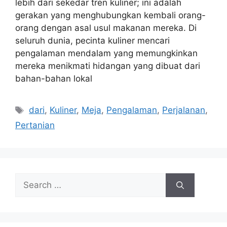
lebih dari sekedar tren kuliner; ini adalah
gerakan yang menghubungkan kembali orang-
orang dengan asal usul makanan mereka. Di
seluruh dunia, pecinta kuliner mencari
pengalaman mendalam yang memungkinkan
mereka menikmati hidangan yang dibuat dari
bahan-bahan lokal
Tags
dari
,
Kuliner
,
Meja
,
Pengalaman
,
Perjalanan
,
Pertanian
Search
for: