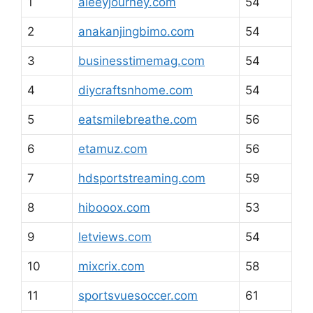
1
aleeyjourney.com
54
2
anakanjingbimo.com
54
3
businesstimemag.com
54
4
diycraftsnhome.com
54
5
eatsmilebreathe.com
56
6
etamuz.com
56
7
hdsportstreaming.com
59
8
hibooox.com
53
9
letviews.com
54
10
mixcrix.com
58
11
sportsvuesoccer.com
61