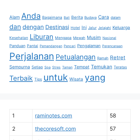
Anda
Cara
Alam
Berita
Bagaimana
Budaya
dalam
Bali
dan
dengan
Destinasi
Ini
Keluarga
Hotel
Jalur
Jelajahi
Liburan
Musim
Kesehatan
Mengapa
Mewah
Nasional
Pengalaman
Panduan
Pantai
Pemandangan
Pencari
Perencanaan
Perjalanan
Petualangan
Retret
Ramah
Temukan
Sempurna
Tempat
Setiap
Teratas
Spa
Stres
Taman
untuk
yang
Terbaik
Wisata
Tips
1
raminotes.com
58
2
thecoresoft.com
57