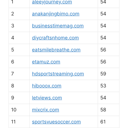
1
aleeyjourney.com
54
2
anakanjingbimo.com
54
3
businesstimemag.com
54
4
diycraftsnhome.com
54
5
eatsmilebreathe.com
56
6
etamuz.com
56
7
hdsportstreaming.com
59
8
hibooox.com
53
9
letviews.com
54
10
mixcrix.com
58
11
sportsvuesoccer.com
61