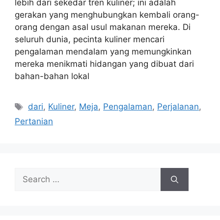
lebih dari sekedar tren kuliner; ini adalah
gerakan yang menghubungkan kembali orang-
orang dengan asal usul makanan mereka. Di
seluruh dunia, pecinta kuliner mencari
pengalaman mendalam yang memungkinkan
mereka menikmati hidangan yang dibuat dari
bahan-bahan lokal
Tags
dari
,
Kuliner
,
Meja
,
Pengalaman
,
Perjalanan
,
Pertanian
Search
for: