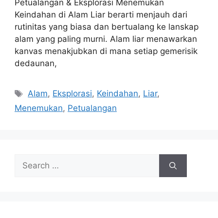
Petualangan & Eksplorasi Menemukan
Keindahan di Alam Liar berarti menjauh dari
rutinitas yang biasa dan bertualang ke lanskap
alam yang paling murni. Alam liar menawarkan
kanvas menakjubkan di mana setiap gemerisik
dedaunan,
Tags
Alam
,
Eksplorasi
,
Keindahan
,
Liar
,
Menemukan
,
Petualangan
Search
for: