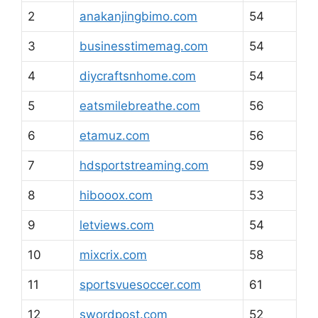
2
anakanjingbimo.com
54
3
businesstimemag.com
54
4
diycraftsnhome.com
54
5
eatsmilebreathe.com
56
6
etamuz.com
56
7
hdsportstreaming.com
59
8
hibooox.com
53
9
letviews.com
54
10
mixcrix.com
58
11
sportsvuesoccer.com
61
12
swordpost.com
52