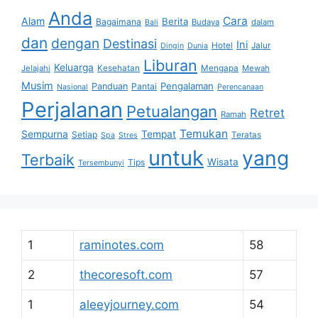
Anda
Cara
Alam
Berita
Bagaimana
Budaya
dalam
Bali
dan
dengan
Destinasi
Ini
Hotel
Jalur
Dingin
Dunia
Liburan
Keluarga
Jelajahi
Kesehatan
Mengapa
Mewah
Musim
Pengalaman
Panduan
Pantai
Nasional
Perencanaan
Perjalanan
Petualangan
Retret
Ramah
Temukan
Sempurna
Tempat
Setiap
Teratas
Spa
Stres
untuk
yang
Terbaik
Wisata
Tips
Tersembunyi
1
raminotes.com
58
2
thecoresoft.com
57
1
aleeyjourney.com
54