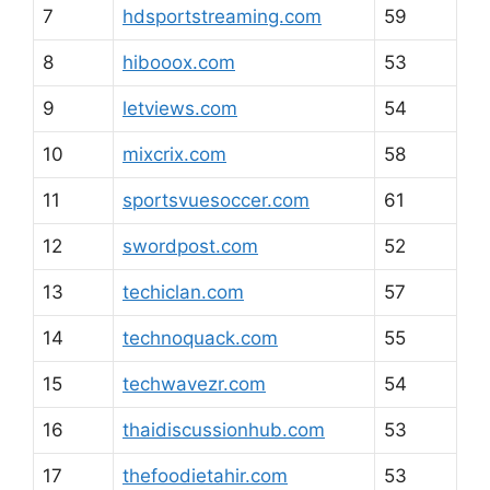
7
hdsportstreaming.com
59
8
hibooox.com
53
9
letviews.com
54
10
mixcrix.com
58
11
sportsvuesoccer.com
61
12
swordpost.com
52
13
techiclan.com
57
14
technoquack.com
55
15
techwavezr.com
54
16
thaidiscussionhub.com
53
17
thefoodietahir.com
53