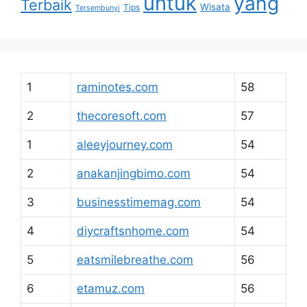
untuk
yang
Terbaik
Wisata
Tips
Tersembunyi
1
raminotes.com
58
2
thecoresoft.com
57
1
aleeyjourney.com
54
2
anakanjingbimo.com
54
3
businesstimemag.com
54
4
diycraftsnhome.com
54
5
eatsmilebreathe.com
56
6
etamuz.com
56