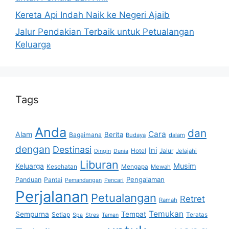
Kereta Api Indah Naik ke Negeri Ajaib
Jalur Pendakian Terbaik untuk Petualangan
Keluarga
Tags
Anda
dan
Cara
Alam
Berita
Bagaimana
Budaya
dalam
dengan
Destinasi
Ini
Hotel
Jalur
Jelajahi
Dingin
Dunia
Liburan
Musim
Keluarga
Kesehatan
Mengapa
Mewah
Pengalaman
Panduan
Pantai
Pemandangan
Pencari
Perjalanan
Petualangan
Retret
Ramah
Temukan
Sempurna
Tempat
Setiap
Teratas
Spa
Stres
Taman