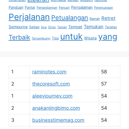
Kesehatan
Mengapa
Mewah
Nasional
Pengalaman
Panduan
Pantai
Pemandangan
Pencari
Perencanaan
Perjalanan
Petualangan
Retret
Ramah
Temukan
Sempurna
Tempat
Setiap
Teratas
Spa
Stres
Taman
untuk
yang
Terbaik
Wisata
Tips
Tersembunyi
1
raminotes.com
58
2
thecoresoft.com
57
1
aleeyjourney.com
54
2
anakanjingbimo.com
54
3
businesstimemag.com
54