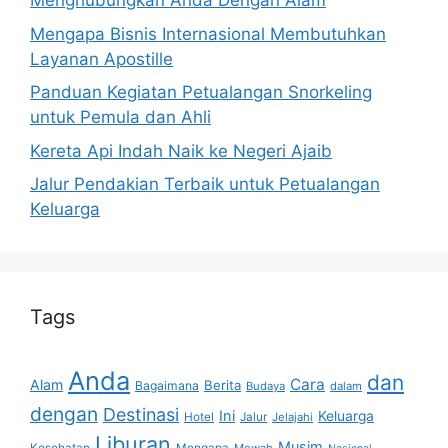
Menghubungkan Anda Dengan Alam
Mengapa Bisnis Internasional Membutuhkan
Layanan Apostille
Panduan Kegiatan Petualangan Snorkeling
untuk Pemula dan Ahli
Kereta Api Indah Naik ke Negeri Ajaib
Jalur Pendakian Terbaik untuk Petualangan
Keluarga
Tags
Anda
dan
Cara
Alam
Berita
Bagaimana
Budaya
dalam
dengan
Destinasi
Ini
Keluarga
Hotel
Jalur
Jelajahi
Liburan
Musim