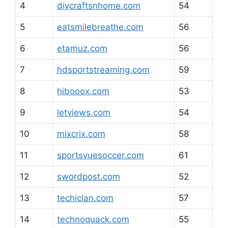
4
diycraftsnhome.com
54
5
eatsmilebreathe.com
56
6
etamuz.com
56
7
hdsportstreaming.com
59
8
hibooox.com
53
9
letviews.com
54
10
mixcrix.com
58
11
sportsvuesoccer.com
61
12
swordpost.com
52
13
techiclan.com
57
14
technoquack.com
55