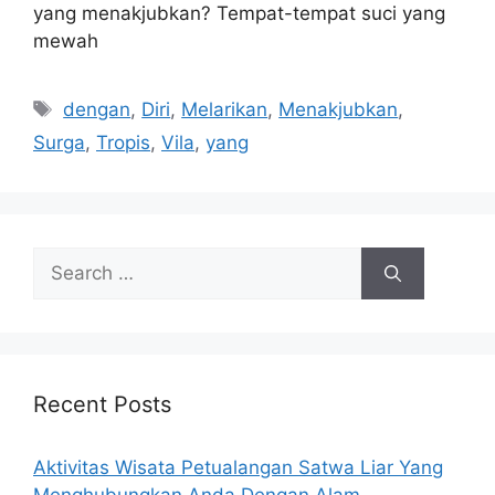
yang menakjubkan? Tempat-tempat suci yang
mewah
Tags
dengan
,
Diri
,
Melarikan
,
Menakjubkan
,
Surga
,
Tropis
,
Vila
,
yang
Search
for:
Recent Posts
Aktivitas Wisata Petualangan Satwa Liar Yang