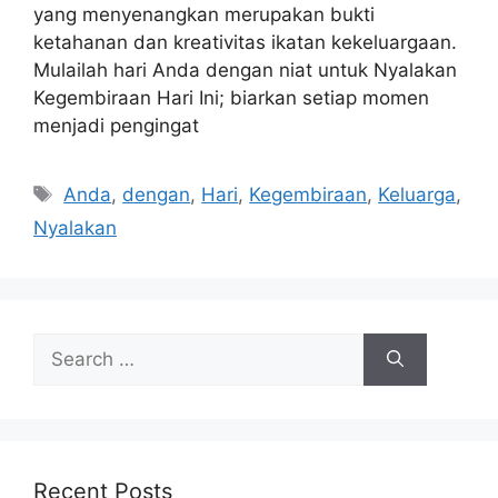
yang menyenangkan merupakan bukti
ketahanan dan kreativitas ikatan kekeluargaan.
Mulailah hari Anda dengan niat untuk Nyalakan
Kegembiraan Hari Ini; biarkan setiap momen
menjadi pengingat
Tags
Anda
,
dengan
,
Hari
,
Kegembiraan
,
Keluarga
,
Nyalakan
Search
for:
Recent Posts