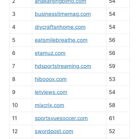
2
anakanjingbimo.com
54
3
businesstimemag.com
54
4
diycraftsnhome.com
54
5
eatsmilebreathe.com
56
6
etamuz.com
56
7
hdsportstreaming.com
59
8
hibooox.com
53
9
letviews.com
54
10
mixcrix.com
58
11
sportsvuesoccer.com
61
12
swordpost.com
52