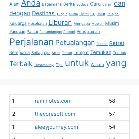
Anda
dan
Cara
Alam
Berita
Bagaimana
Budaya
dalam
dengan
Destinasi
Ini
Hotel
Jalur
Jelajahi
Dingin
Dunia
Liburan
Musim
Keluarga
Kesehatan
Mengapa
Mewah
Pengalaman
Panduan
Pantai
Pemandangan
Pencari
Perjalanan
Petualangan
Retret
Ramah
Temukan
Sempurna
Tempat
Setiap
Teratas
Spa
Stres
Taman
untuk
yang
Terbaik
Wisata
Tips
Tersembunyi
1
raminotes.com
58
2
thecoresoft.com
57
1
aleeyjourney.com
54