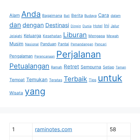
Anda
Cara
Alam
Berita
Bagaimana
Budaya
dalam
Bali
dan
dengan
Destinasi
Ini
Hotel
Jalur
Dingin
Dunia
Liburan
Keluarga
Jelajahi
Kesehatan
Mengapa
Mewah
Musim
Panduan
Pantai
Nasional
Pemandangan
Pencari
Perjalanan
Pengalaman
Perencanaan
Petualangan
Retret
Sempurna
Setiap
Ramah
Taman
untuk
Terbaik
Temukan
Tempat
Tips
Teratas
yang
Wisata
1
raminotes.com
58