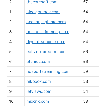
2
thecoresoft.com
57
1
aleeyjourney.com
54
2
anakanjingbimo.com
54
3
businesstimemag.com
54
4
diycraftsnhome.com
54
5
eatsmilebreathe.com
56
6
etamuz.com
56
7
hdsportstreaming.com
59
8
hibooox.com
53
9
letviews.com
54
10
mixcrix.com
58