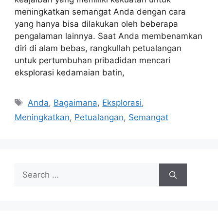
meningkatkan semangat Anda dengan cara
yang hanya bisa dilakukan oleh beberapa
pengalaman lainnya. Saat Anda membenamkan
diri di alam bebas, rangkullah petualangan
untuk pertumbuhan pribadidan mencari
eksplorasi kedamaian batin,
Tags
Anda
,
Bagaimana
,
Eksplorasi
,
Meningkatkan
,
Petualangan
,
Semangat
Search
for: