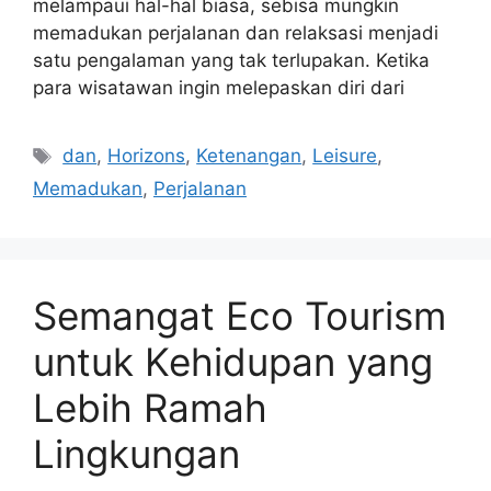
melampaui hal-hal biasa, sebisa mungkin
memadukan perjalanan dan relaksasi menjadi
satu pengalaman yang tak terlupakan. Ketika
para wisatawan ingin melepaskan diri dari
Tags
dan
,
Horizons
,
Ketenangan
,
Leisure
,
Memadukan
,
Perjalanan
Semangat Eco Tourism
untuk Kehidupan yang
Lebih Ramah
Lingkungan