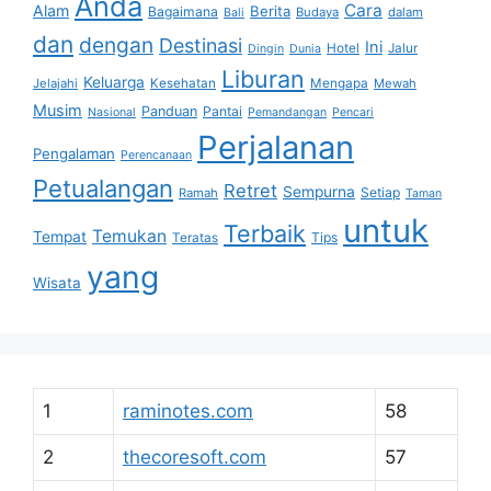
Anda
Cara
Alam
Berita
Bagaimana
Budaya
dalam
Bali
dan
dengan
Destinasi
Ini
Hotel
Jalur
Dingin
Dunia
Liburan
Keluarga
Jelajahi
Kesehatan
Mengapa
Mewah
Musim
Panduan
Pantai
Nasional
Pemandangan
Pencari
Perjalanan
Pengalaman
Perencanaan
Petualangan
Retret
Sempurna
Setiap
Ramah
Taman
untuk
Terbaik
Temukan
Tempat
Tips
Teratas
yang
Wisata
1
raminotes.com
58
2
thecoresoft.com
57