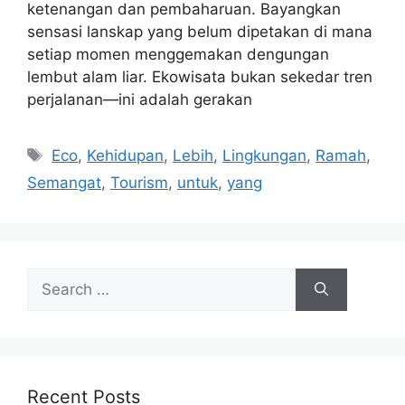
ketenangan dan pembaharuan. Bayangkan
sensasi lanskap yang belum dipetakan di mana
setiap momen menggemakan dengungan
lembut alam liar. Ekowisata bukan sekedar tren
perjalanan—ini adalah gerakan
Tags
Eco
,
Kehidupan
,
Lebih
,
Lingkungan
,
Ramah
,
Semangat
,
Tourism
,
untuk
,
yang
Search
for:
Recent Posts