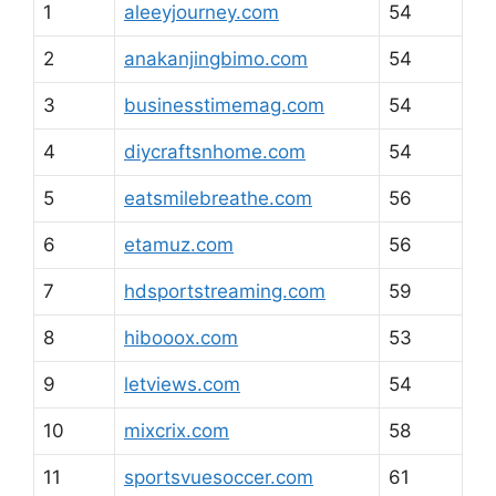
1
aleeyjourney.com
54
2
anakanjingbimo.com
54
3
businesstimemag.com
54
4
diycraftsnhome.com
54
5
eatsmilebreathe.com
56
6
etamuz.com
56
7
hdsportstreaming.com
59
8
hibooox.com
53
9
letviews.com
54
10
mixcrix.com
58
11
sportsvuesoccer.com
61