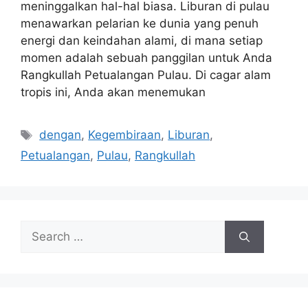
meninggalkan hal-hal biasa. Liburan di pulau
menawarkan pelarian ke dunia yang penuh
energi dan keindahan alami, di mana setiap
momen adalah sebuah panggilan untuk Anda
Rangkullah Petualangan Pulau. Di cagar alam
tropis ini, Anda akan menemukan
Tags
dengan
,
Kegembiraan
,
Liburan
,
Petualangan
,
Pulau
,
Rangkullah
Search
for: