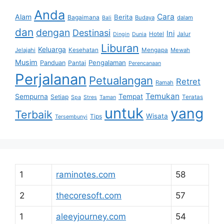
Anda
Cara
Alam
Berita
Bagaimana
Budaya
dalam
Bali
dan
dengan
Destinasi
Ini
Hotel
Jalur
Dingin
Dunia
Liburan
Keluarga
Jelajahi
Kesehatan
Mengapa
Mewah
Musim
Pengalaman
Panduan
Pantai
Perencanaan
Perjalanan
Petualangan
Retret
Ramah
Temukan
Sempurna
Tempat
Setiap
Teratas
Spa
Stres
Taman
untuk
yang
Terbaik
Wisata
Tips
Tersembunyi
1
raminotes.com
58
2
thecoresoft.com
57
1
aleeyjourney.com
54