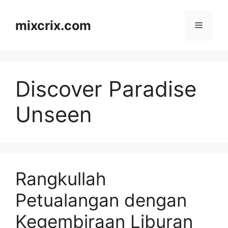
Skip
to
mixcrix.com
Menu
content
Discover Paradise
Unseen
Rangkullah
Petualangan dengan
Kegembiraan Liburan