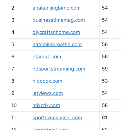
2
anakanjingbimo.com
54
3
businesstimemag.com
54
4
diycraftsnhome.com
54
5
eatsmilebreathe.com
56
6
etamuz.com
56
7
hdsportstreaming.com
59
8
hibooox.com
53
9
letviews.com
54
10
mixcrix.com
58
11
sportsvuesoccer.com
61
12
swordpost.com
52