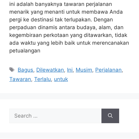
ini adalah banyaknya tawaran perjalanan
menarik yang menanti untuk membawa Anda
pergi ke destinasi tak terlupakan. Dengan
perpaduan dinamis antara budaya, alam, dan
kegembiraan perkotaan yang ditawarkan, tidak
ada waktu yang lebih baik untuk merencanakan
petualangan
Tags
Bagus
,
Dilewatkan
,
Ini
,
Musim
,
Perjalanan
,
Tawaran
,
Terlalu
,
untuk
Search
for: