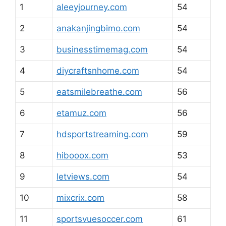
1
aleeyjourney.com
54
2
anakanjingbimo.com
54
3
businesstimemag.com
54
4
diycraftsnhome.com
54
5
eatsmilebreathe.com
56
6
etamuz.com
56
7
hdsportstreaming.com
59
8
hibooox.com
53
9
letviews.com
54
10
mixcrix.com
58
11
sportsvuesoccer.com
61