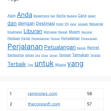
Anda
Cara
Alam
Berita
Bagaimana
Budaya
dalam
Bali
dan
dengan
Destinasi
Ini
Keluarga
Hotel
Jalur
Jelajahi
Liburan
Musim
Kesehatan
Mengapa
Mewah
Nasional
Pengalaman
Panduan
Pantai
Pemandangan
Pencari
Perencanaan
Perjalanan
Petualangan
Retret
Ramah
Temukan
Sempurna
Tempat
Setiap
Teratas
Spa
Stres
Taman
untuk
yang
Terbaik
Wisata
Tips
1
raminotes.com
58
2
thecoresoft.com
57