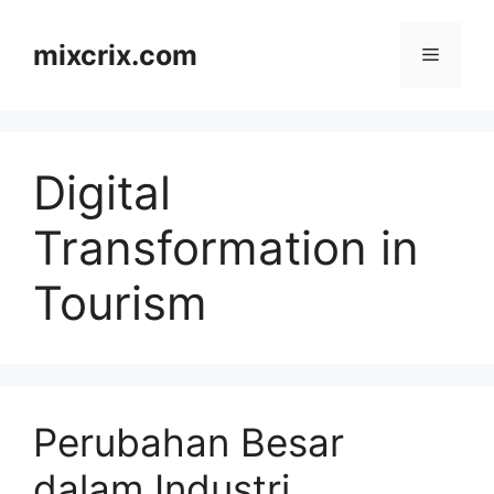
Skip
to
mixcrix.com
Menu
content
Digital
Transformation in
Tourism
Perubahan Besar
dalam Industri