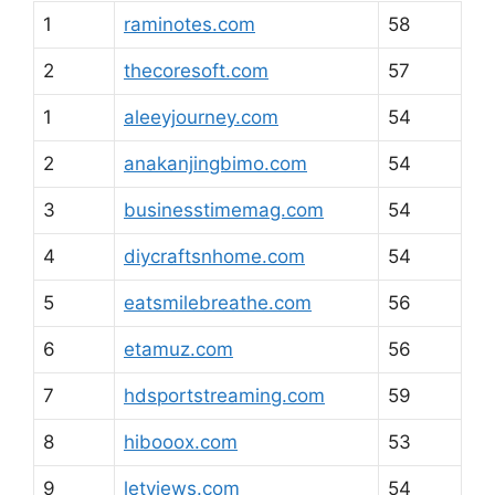
1
raminotes.com
58
2
thecoresoft.com
57
1
aleeyjourney.com
54
2
anakanjingbimo.com
54
3
businesstimemag.com
54
4
diycraftsnhome.com
54
5
eatsmilebreathe.com
56
6
etamuz.com
56
7
hdsportstreaming.com
59
8
hibooox.com
53
9
letviews.com
54