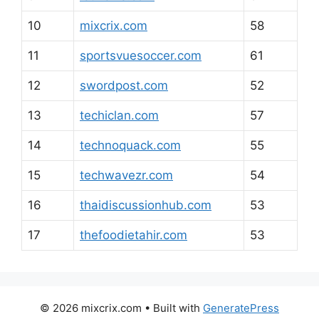
10
mixcrix.com
58
11
sportsvuesoccer.com
61
12
swordpost.com
52
13
techiclan.com
57
14
technoquack.com
55
15
techwavezr.com
54
16
thaidiscussionhub.com
53
17
thefoodietahir.com
53
© 2026 mixcrix.com
• Built with
GeneratePress