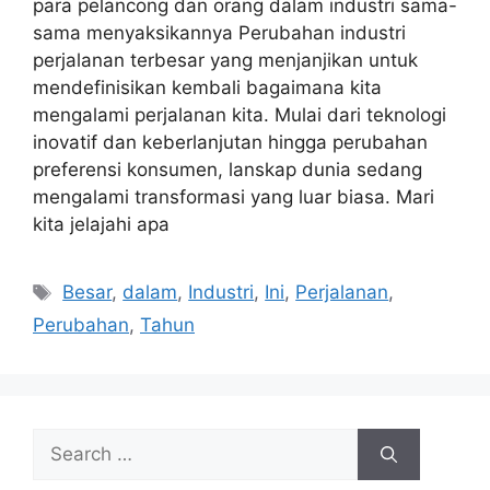
para pelancong dan orang dalam industri sama-
sama menyaksikannya Perubahan industri
perjalanan terbesar yang menjanjikan untuk
mendefinisikan kembali bagaimana kita
mengalami perjalanan kita. Mulai dari teknologi
inovatif dan keberlanjutan hingga perubahan
preferensi konsumen, lanskap dunia sedang
mengalami transformasi yang luar biasa. Mari
kita jelajahi apa
Tags
Besar
,
dalam
,
Industri
,
Ini
,
Perjalanan
,
Perubahan
,
Tahun
Search
for: