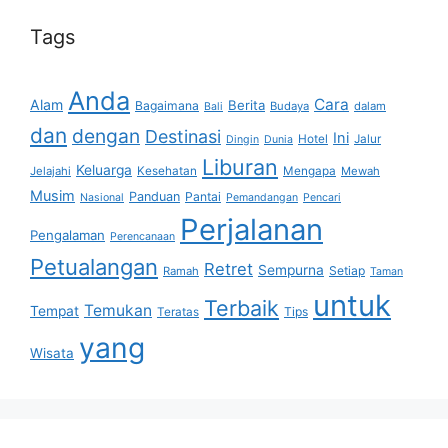
Tags
Anda
Cara
Alam
Berita
Bagaimana
Budaya
dalam
Bali
dan
dengan
Destinasi
Ini
Hotel
Jalur
Dingin
Dunia
Liburan
Keluarga
Jelajahi
Kesehatan
Mengapa
Mewah
Musim
Panduan
Pantai
Nasional
Pemandangan
Pencari
Perjalanan
Pengalaman
Perencanaan
Petualangan
Retret
Sempurna
Setiap
Ramah
Taman
untuk
Terbaik
Temukan
Tempat
Tips
Teratas
yang
Wisata