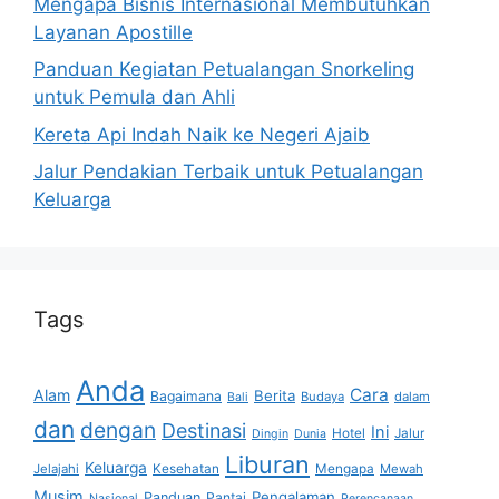
Mengapa Bisnis Internasional Membutuhkan
Layanan Apostille
Panduan Kegiatan Petualangan Snorkeling
untuk Pemula dan Ahli
Kereta Api Indah Naik ke Negeri Ajaib
Jalur Pendakian Terbaik untuk Petualangan
Keluarga
Tags
Anda
Cara
Alam
Berita
Bagaimana
Budaya
dalam
Bali
dan
dengan
Destinasi
Ini
Hotel
Jalur
Dingin
Dunia
Liburan
Keluarga
Jelajahi
Kesehatan
Mengapa
Mewah
Musim
Pengalaman
Panduan
Pantai
Nasional
Perencanaan