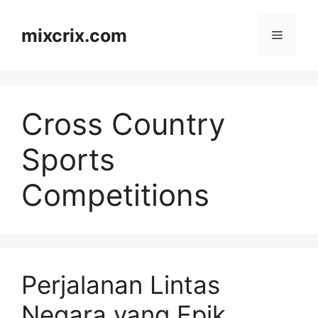
Skip
to
mixcrix.com
Menu
content
Cross Country
Sports
Competitions
Perjalanan Lintas
Negara yang Epik