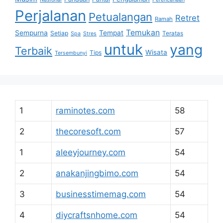
Perjalanan
Petualangan
Retret
Ramah
Temukan
Sempurna
Tempat
Setiap
Teratas
Spa
Stres
untuk
yang
Terbaik
Wisata
Tips
Tersembunyi
1
raminotes.com
58
2
thecoresoft.com
57
1
aleeyjourney.com
54
2
anakanjingbimo.com
54
3
businesstimemag.com
54
4
diycraftsnhome.com
54