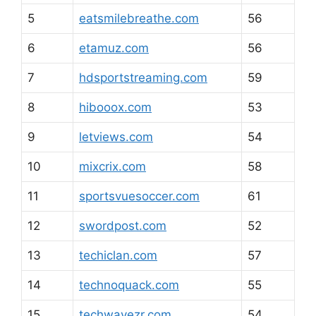
5
eatsmilebreathe.com
56
6
etamuz.com
56
7
hdsportstreaming.com
59
8
hibooox.com
53
9
letviews.com
54
10
mixcrix.com
58
11
sportsvuesoccer.com
61
12
swordpost.com
52
13
techiclan.com
57
14
technoquack.com
55
15
techwavezr.com
54