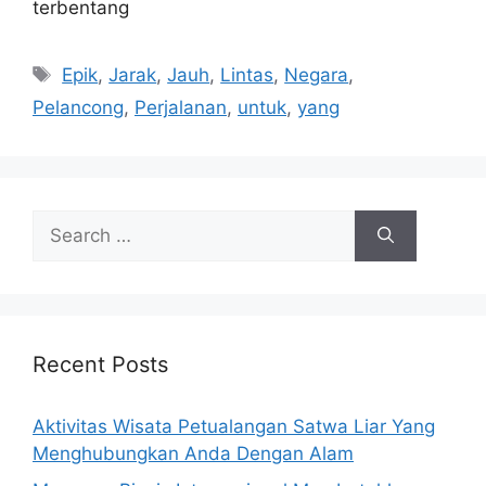
terbentang
Tags
Epik
,
Jarak
,
Jauh
,
Lintas
,
Negara
,
Pelancong
,
Perjalanan
,
untuk
,
yang
Search
for:
Recent Posts
Aktivitas Wisata Petualangan Satwa Liar Yang
Menghubungkan Anda Dengan Alam