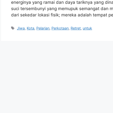
energinya yang ramai dan daya tariknya yang di
suci tersembunyi yang memupuk semangat dan mer
dari sekedar lokasi fisik; mereka adalah tempat 
Tags
Jiwa
,
Kota
,
Pelarian
,
Perkotaan
,
Retret
,
untuk