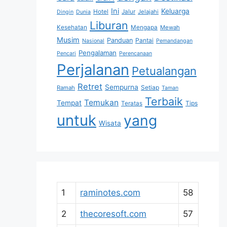
Ini
Keluarga
Hotel
Jalur
Jelajahi
Dingin
Dunia
Liburan
Kesehatan
Mengapa
Mewah
Musim
Panduan
Pantai
Nasional
Pemandangan
Pengalaman
Pencari
Perencanaan
Perjalanan
Petualangan
Retret
Sempurna
Setiap
Ramah
Taman
Terbaik
Temukan
Tempat
Tips
Teratas
untuk
yang
Wisata
1
raminotes.com
58
2
thecoresoft.com
57