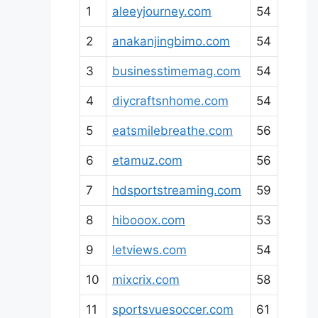
1
aleeyjourney.com
54
2
anakanjingbimo.com
54
3
businesstimemag.com
54
4
diycraftsnhome.com
54
5
eatsmilebreathe.com
56
6
etamuz.com
56
7
hdsportstreaming.com
59
8
hibooox.com
53
9
letviews.com
54
10
mixcrix.com
58
11
sportsvuesoccer.com
61