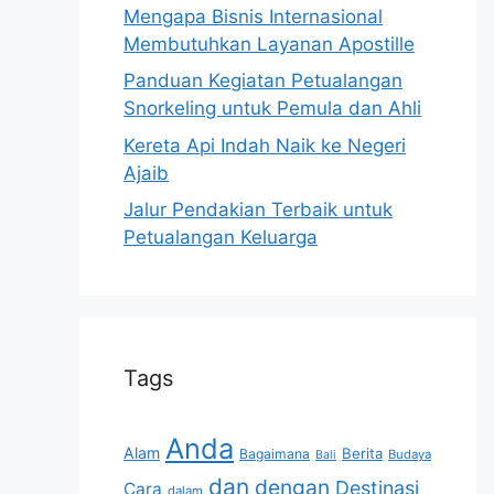
Mengapa Bisnis Internasional
Membutuhkan Layanan Apostille
Panduan Kegiatan Petualangan
Snorkeling untuk Pemula dan Ahli
Kereta Api Indah Naik ke Negeri
Ajaib
Jalur Pendakian Terbaik untuk
Petualangan Keluarga
Tags
Anda
Alam
Berita
Bagaimana
Budaya
Bali
dan
dengan
Destinasi
Cara
dalam