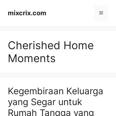
Skip
to
mixcrix.com
Menu
content
Cherished Home
Moments
Kegembiraan Keluarga
yang Segar untuk
Rumah Tangga yang