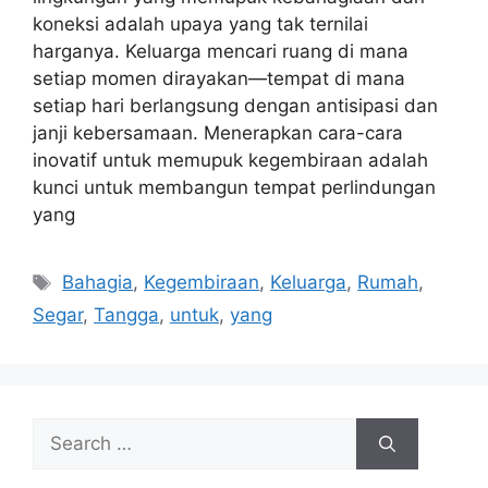
koneksi adalah upaya yang tak ternilai
harganya. Keluarga mencari ruang di mana
setiap momen dirayakan—tempat di mana
setiap hari berlangsung dengan antisipasi dan
janji kebersamaan. Menerapkan cara-cara
inovatif untuk memupuk kegembiraan adalah
kunci untuk membangun tempat perlindungan
yang
Tags
Bahagia
,
Kegembiraan
,
Keluarga
,
Rumah
,
Segar
,
Tangga
,
untuk
,
yang
Search
for: