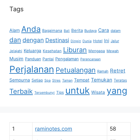
Tags
Anda
Cara
Alam
Berita
Bagaimana
Budaya
dalam
Bali
dan
dengan
Destinasi
Ini
Hotel
Jalur
Dingin
Dunia
Liburan
Keluarga
Jelajahi
Kesehatan
Mengapa
Mewah
Musim
Pengalaman
Panduan
Pantai
Perencanaan
Perjalanan
Petualangan
Retret
Ramah
Temukan
Sempurna
Tempat
Setiap
Teratas
Spa
Stres
Taman
untuk
yang
Terbaik
Wisata
Tips
Tersembunyi
1
raminotes.com
58