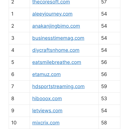
2
thecoresoft.com
57
1
aleeyjourney.com
54
2
anakanjingbimo.com
54
3
businesstimemag.com
54
4
diycraftsnhome.com
54
5
eatsmilebreathe.com
56
6
etamuz.com
56
7
hdsportstreaming.com
59
8
hibooox.com
53
9
letviews.com
54
10
mixcrix.com
58