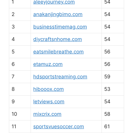
1
aleeyjourney.com
54
2
anakanjingbimo.com
54
3
businesstimemag.com
54
4
diycraftsnhome.com
54
5
eatsmilebreathe.com
56
6
etamuz.com
56
7
hdsportstreaming.com
59
8
hibooox.com
53
9
letviews.com
54
10
mixcrix.com
58
11
sportsvuesoccer.com
61