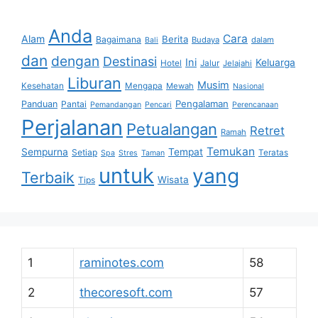
Anda
Cara
Alam
Berita
Bagaimana
Budaya
dalam
Bali
dan
dengan
Destinasi
Ini
Keluarga
Hotel
Jalur
Jelajahi
Liburan
Musim
Kesehatan
Mengapa
Mewah
Nasional
Pengalaman
Panduan
Pantai
Pemandangan
Pencari
Perencanaan
Perjalanan
Petualangan
Retret
Ramah
Temukan
Sempurna
Tempat
Setiap
Teratas
Spa
Stres
Taman
untuk
yang
Terbaik
Wisata
Tips
1
raminotes.com
58
2
thecoresoft.com
57