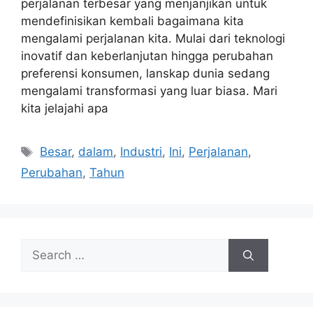
perjalanan terbesar yang menjanjikan untuk
mendefinisikan kembali bagaimana kita
mengalami perjalanan kita. Mulai dari teknologi
inovatif dan keberlanjutan hingga perubahan
preferensi konsumen, lanskap dunia sedang
mengalami transformasi yang luar biasa. Mari
kita jelajahi apa
Tags
Besar
,
dalam
,
Industri
,
Ini
,
Perjalanan
,
Perubahan
,
Tahun
Search
for: