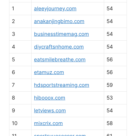
1
aleeyjourney.com
54
2
anakanjingbimo.com
54
3
businesstimemag.com
54
4
diycraftsnhome.com
54
5
eatsmilebreathe.com
56
6
etamuz.com
56
7
hdsportstreaming.com
59
8
hibooox.com
53
9
letviews.com
54
10
mixcrix.com
58