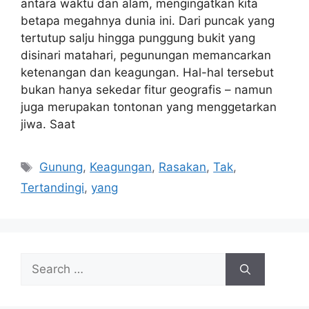
antara waktu dan alam, mengingatkan kita
betapa megahnya dunia ini. Dari puncak yang
tertutup salju hingga punggung bukit yang
disinari matahari, pegunungan memancarkan
ketenangan dan keagungan. Hal-hal tersebut
bukan hanya sekedar fitur geografis – namun
juga merupakan tontonan yang menggetarkan
jiwa. Saat
Tags
Gunung
,
Keagungan
,
Rasakan
,
Tak
,
Tertandingi
,
yang
Search
for: