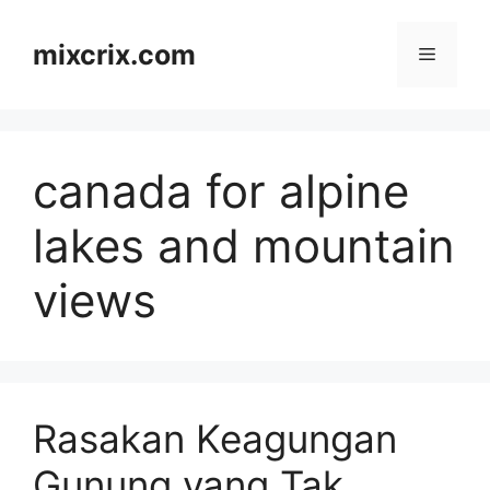
Skip
to
mixcrix.com
Menu
content
canada for alpine
lakes and mountain
views
Rasakan Keagungan
Gunung yang Tak