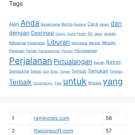
Tags
Anda
dan
Cara
Alam
Berita
Bagaimana
Budaya
dalam
dengan
Destinasi
Ini
Hotel
Jalur
Jelajahi
Dingin
Dunia
Liburan
Musim
Keluarga
Kesehatan
Mengapa
Mewah
Pengalaman
Panduan
Pantai
Pemandangan
Pencari
Perjalanan
Petualangan
Retret
Ramah
Temukan
Sempurna
Tempat
Setiap
Teratas
Spa
Stres
Taman
untuk
yang
Terbaik
Wisata
Tips
Tersembunyi
1
raminotes.com
58
2
thecoresoft.com
57