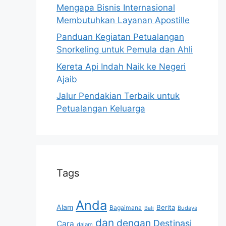
Mengapa Bisnis Internasional
Membutuhkan Layanan Apostille
Panduan Kegiatan Petualangan
Snorkeling untuk Pemula dan Ahli
Kereta Api Indah Naik ke Negeri
Ajaib
Jalur Pendakian Terbaik untuk
Petualangan Keluarga
Tags
Anda
Alam
Berita
Bagaimana
Budaya
Bali
dan
dengan
Destinasi
Cara
dalam