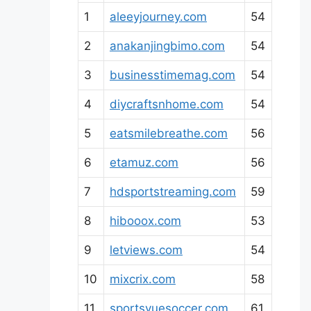
1
aleeyjourney.com
54
2
anakanjingbimo.com
54
3
businesstimemag.com
54
4
diycraftsnhome.com
54
5
eatsmilebreathe.com
56
6
etamuz.com
56
7
hdsportstreaming.com
59
8
hibooox.com
53
9
letviews.com
54
10
mixcrix.com
58
11
sportsvuesoccer.com
61