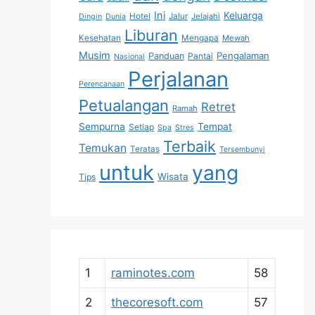
Ini
Keluarga
Hotel
Jalur
Jelajahi
Dingin
Dunia
Liburan
Kesehatan
Mengapa
Mewah
Musim
Pengalaman
Panduan
Pantai
Nasional
Perjalanan
Perencanaan
Petualangan
Retret
Ramah
Sempurna
Tempat
Setiap
Spa
Stres
Terbaik
Temukan
Teratas
Tersembunyi
untuk
yang
Wisata
Tips
1
raminotes.com
58
2
thecoresoft.com
57