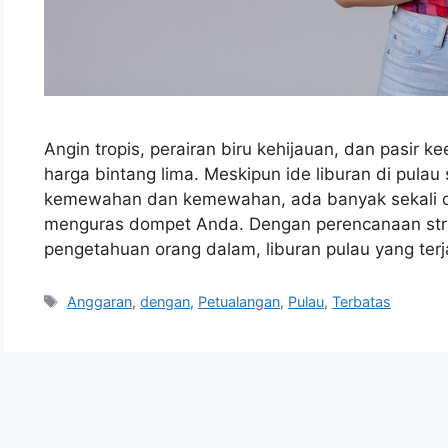
Angin tropis, perairan biru kehijauan, dan pasir 
harga bintang lima. Meskipun ide liburan di pula
kemewahan dan kemewahan, ada banyak sekali d
menguras dompet Anda. Dengan perencanaan strate
pengetahuan orang dalam, liburan pulau yang ter
Tags
Anggaran
,
dengan
,
Petualangan
,
Pulau
,
Terbatas