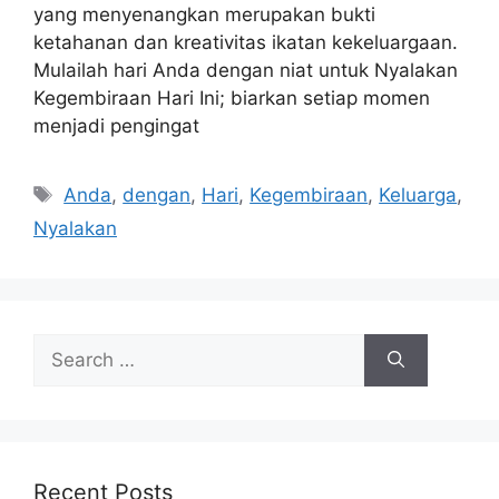
yang menyenangkan merupakan bukti
ketahanan dan kreativitas ikatan kekeluargaan.
Mulailah hari Anda dengan niat untuk Nyalakan
Kegembiraan Hari Ini; biarkan setiap momen
menjadi pengingat
Tags
Anda
,
dengan
,
Hari
,
Kegembiraan
,
Keluarga
,
Nyalakan
Search
for:
Recent Posts