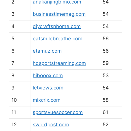
2
anakanjingbimo.com
54
3
businesstimemag.com
54
4
diycraftsnhome.com
54
5
eatsmilebreathe.com
56
6
etamuz.com
56
7
hdsportstreaming.com
59
8
hibooox.com
53
9
letviews.com
54
10
mixcrix.com
58
11
sportsvuesoccer.com
61
12
swordpost.com
52