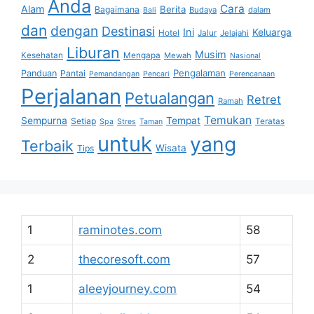
Anda
Cara
Alam
Berita
Bagaimana
Budaya
dalam
Bali
dan
dengan
Destinasi
Ini
Keluarga
Hotel
Jalur
Jelajahi
Liburan
Musim
Kesehatan
Mengapa
Mewah
Nasional
Pengalaman
Panduan
Pantai
Pemandangan
Pencari
Perencanaan
Perjalanan
Petualangan
Retret
Ramah
Temukan
Sempurna
Tempat
Setiap
Teratas
Spa
Stres
Taman
untuk
yang
Terbaik
Wisata
Tips
1
raminotes.com
58
2
thecoresoft.com
57
1
aleeyjourney.com
54