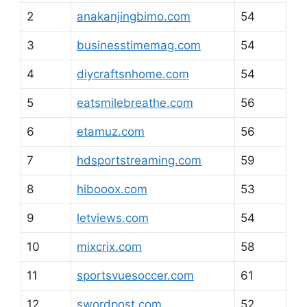
2
anakanjingbimo.com
54
3
businesstimemag.com
54
4
diycraftsnhome.com
54
5
eatsmilebreathe.com
56
6
etamuz.com
56
7
hdsportstreaming.com
59
8
hibooox.com
53
9
letviews.com
54
10
mixcrix.com
58
11
sportsvuesoccer.com
61
12
swordpost.com
52