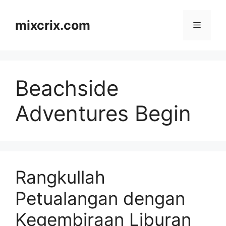
Skip
to
mixcrix.com
Menu
content
Beachside
Adventures Begin
Rangkullah
Petualangan dengan
Kegembiraan Liburan