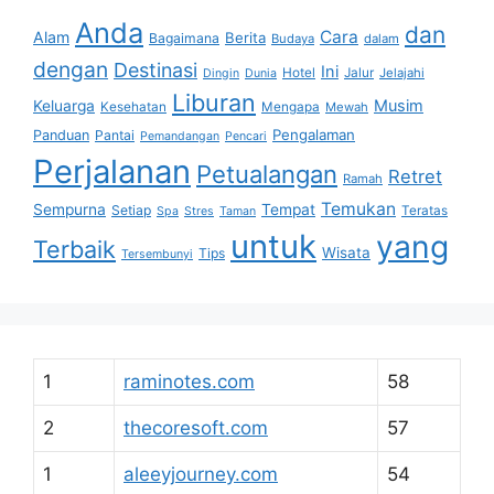
Anda
dan
Cara
Alam
Berita
Bagaimana
Budaya
dalam
dengan
Destinasi
Ini
Hotel
Jalur
Jelajahi
Dingin
Dunia
Liburan
Musim
Keluarga
Kesehatan
Mengapa
Mewah
Pengalaman
Panduan
Pantai
Pemandangan
Pencari
Perjalanan
Petualangan
Retret
Ramah
Temukan
Sempurna
Tempat
Setiap
Teratas
Spa
Stres
Taman
untuk
yang
Terbaik
Wisata
Tips
Tersembunyi
1
raminotes.com
58
2
thecoresoft.com
57
1
aleeyjourney.com
54