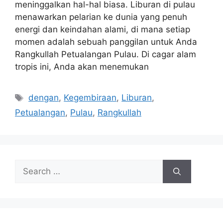
meninggalkan hal-hal biasa. Liburan di pulau
menawarkan pelarian ke dunia yang penuh
energi dan keindahan alami, di mana setiap
momen adalah sebuah panggilan untuk Anda
Rangkullah Petualangan Pulau. Di cagar alam
tropis ini, Anda akan menemukan
Tags
dengan
,
Kegembiraan
,
Liburan
,
Petualangan
,
Pulau
,
Rangkullah
Search
for: