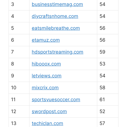
3
businesstimemag.com
54
4
diycraftsnhome.com
54
5
eatsmilebreathe.com
56
6
etamuz.com
56
7
hdsportstreaming.com
59
8
hibooox.com
53
9
letviews.com
54
10
mixcrix.com
58
11
sportsvuesoccer.com
61
12
swordpost.com
52
13
techiclan.com
57