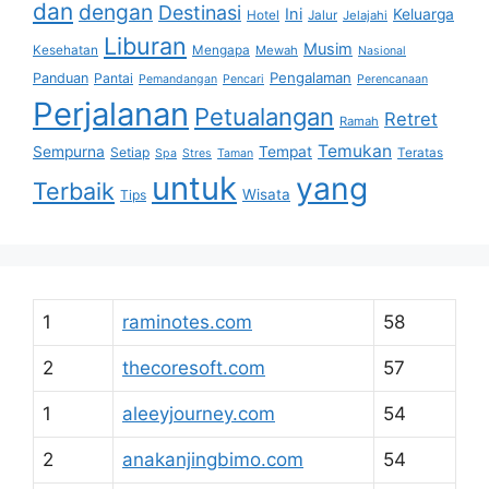
dan
dengan
Destinasi
Ini
Keluarga
Hotel
Jalur
Jelajahi
Liburan
Musim
Kesehatan
Mengapa
Mewah
Nasional
Pengalaman
Panduan
Pantai
Pemandangan
Pencari
Perencanaan
Perjalanan
Petualangan
Retret
Ramah
Temukan
Sempurna
Tempat
Setiap
Teratas
Spa
Stres
Taman
untuk
yang
Terbaik
Wisata
Tips
1
raminotes.com
58
2
thecoresoft.com
57
1
aleeyjourney.com
54
2
anakanjingbimo.com
54