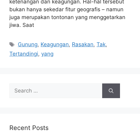
ketenangan dan keagungan. Hal-hal tersebut
bukan hanya sekedar fitur geografis – namun
juga merupakan tontonan yang menggetarkan
jiwa. Saat
Tags
Gunung
,
Keagungan
,
Rasakan
,
Tak
,
Tertandingi
,
yang
Search
for:
Recent Posts