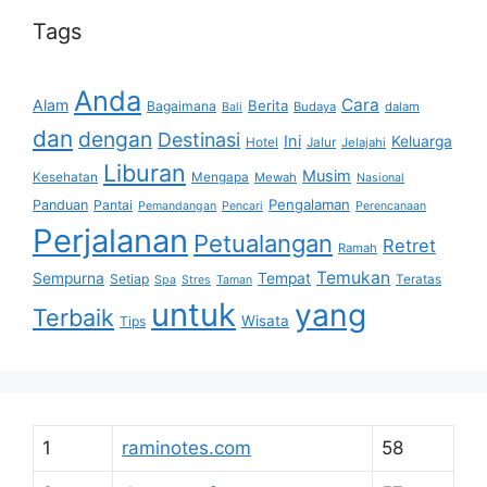
Tags
Anda
Cara
Alam
Berita
Bagaimana
Budaya
dalam
Bali
dan
dengan
Destinasi
Ini
Keluarga
Hotel
Jalur
Jelajahi
Liburan
Musim
Kesehatan
Mengapa
Mewah
Nasional
Pengalaman
Panduan
Pantai
Pemandangan
Pencari
Perencanaan
Perjalanan
Petualangan
Retret
Ramah
Temukan
Sempurna
Tempat
Setiap
Teratas
Spa
Stres
Taman
untuk
yang
Terbaik
Wisata
Tips
1
raminotes.com
58