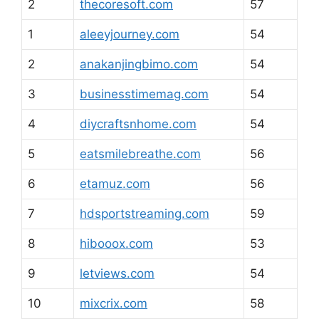
2
thecoresoft.com
57
1
aleeyjourney.com
54
2
anakanjingbimo.com
54
3
businesstimemag.com
54
4
diycraftsnhome.com
54
5
eatsmilebreathe.com
56
6
etamuz.com
56
7
hdsportstreaming.com
59
8
hibooox.com
53
9
letviews.com
54
10
mixcrix.com
58