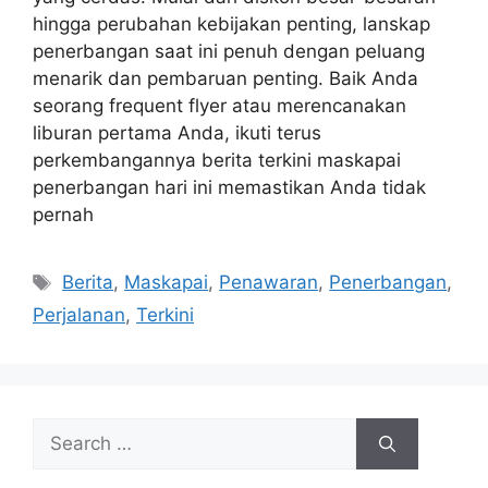
hingga perubahan kebijakan penting, lanskap
penerbangan saat ini penuh dengan peluang
menarik dan pembaruan penting. Baik Anda
seorang frequent flyer atau merencanakan
liburan pertama Anda, ikuti terus
perkembangannya berita terkini maskapai
penerbangan hari ini memastikan Anda tidak
pernah
Tags
Berita
,
Maskapai
,
Penawaran
,
Penerbangan
,
Perjalanan
,
Terkini
Search
for: