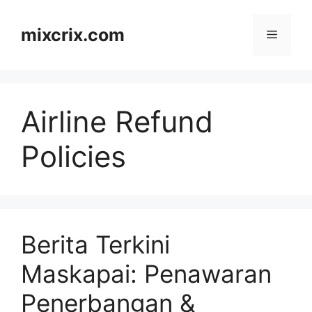
Skip
to
mixcrix.com
Menu
content
Airline Refund
Policies
Berita Terkini
Maskapai: Penawaran
Penerbangan &