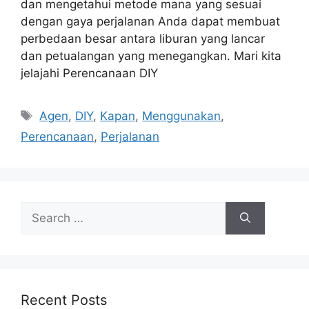
dan mengetahui metode mana yang sesuai
dengan gaya perjalanan Anda dapat membuat
perbedaan besar antara liburan yang lancar
dan petualangan yang menegangkan. Mari kita
jelajahi Perencanaan DIY
Tags
Agen
,
DIY
,
Kapan
,
Menggunakan
,
Perencanaan
,
Perjalanan
Search
for:
Recent Posts