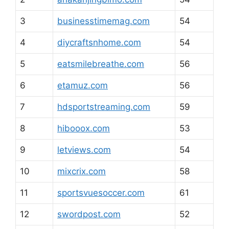
3
businesstimemag.com
54
4
diycraftsnhome.com
54
5
eatsmilebreathe.com
56
6
etamuz.com
56
7
hdsportstreaming.com
59
8
hibooox.com
53
9
letviews.com
54
10
mixcrix.com
58
11
sportsvuesoccer.com
61
12
swordpost.com
52