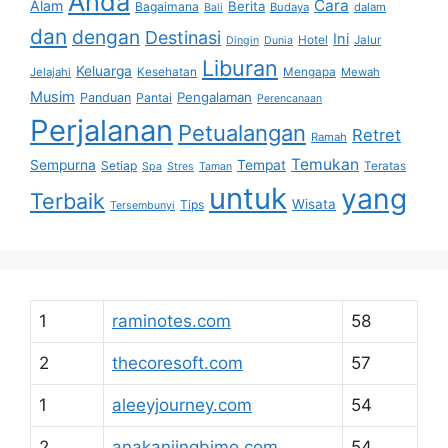
Anda
Cara
Alam
Berita
Bagaimana
Budaya
dalam
Bali
dan
dengan
Destinasi
Ini
Hotel
Jalur
Dingin
Dunia
Liburan
Keluarga
Jelajahi
Kesehatan
Mengapa
Mewah
Musim
Pengalaman
Panduan
Pantai
Perencanaan
Perjalanan
Petualangan
Retret
Ramah
Temukan
Sempurna
Tempat
Setiap
Teratas
Spa
Stres
Taman
untuk
yang
Terbaik
Wisata
Tips
Tersembunyi
1
raminotes.com
58
2
thecoresoft.com
57
1
aleeyjourney.com
54
2
anakanjingbimo.com
54