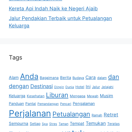
Kereta Api Indah Naik ke Negeri Ajaib
Jalur Pendakian Terbaik untuk Petualangan
Keluarga
Tags
Anda
dan
Cara
Alam
Berita
Bagaimana
Budaya
dalam
dengan
Destinasi
Ini
Hotel
Jalur
Jelajahi
Dingin
Dunia
Liburan
Musim
Keluarga
Kesehatan
Mengapa
Mewah
Pengalaman
Panduan
Pantai
Pemandangan
Pencari
Perjalanan
Petualangan
Retret
Ramah
Temukan
Sempurna
Tempat
Setiap
Teratas
Spa
Stres
Taman