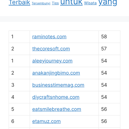
untuk
yang
Terbaik
Wisata
Tips
Tersembunyi
1
raminotes.com
58
2
thecoresoft.com
57
1
aleeyjourney.com
54
2
anakanjingbimo.com
54
3
businesstimemag.com
54
4
diycraftsnhome.com
54
5
eatsmilebreathe.com
56
6
etamuz.com
56