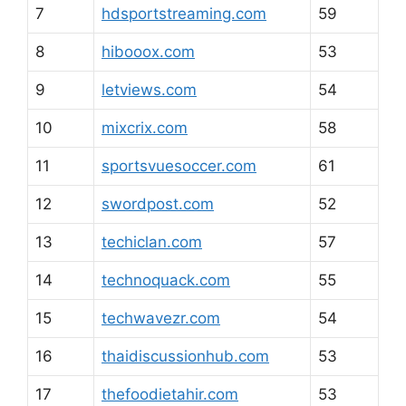
7
hdsportstreaming.com
59
8
hibooox.com
53
9
letviews.com
54
10
mixcrix.com
58
11
sportsvuesoccer.com
61
12
swordpost.com
52
13
techiclan.com
57
14
technoquack.com
55
15
techwavezr.com
54
16
thaidiscussionhub.com
53
17
thefoodietahir.com
53